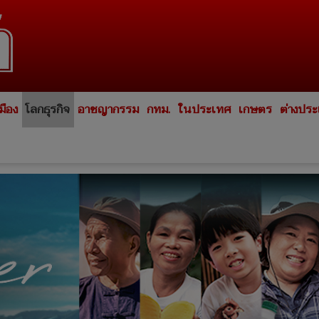
มือง
โลกธุรกิจ
อาชญากรรม
กทม.
ในประเทศ
เกษตร
ต่างปร