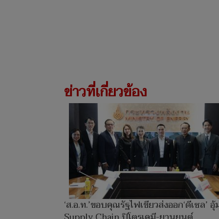
ข่าวที่เกี่ยวข้อง
‘ส.อ.ท.’ขอบคุณรัฐไฟเขียวส่งออก‘ดีเซล’ อุ้
Supply Chain ปิโตรเคมี-ยานยนต์