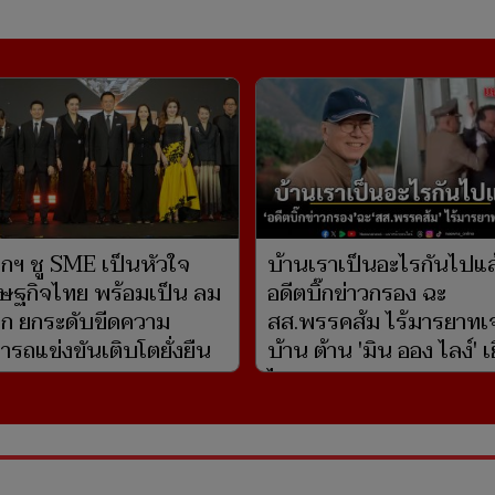
กฯ ชู SME เป็นหัวใจ
บ้านเราเป็นอะไรกันไปแล
ษฐกิจไทย พร้อมเป็น ลม
อดีตบิ๊กข่าวกรอง ฉะ
ปีก ยกระดับขีดความ
สส.พรรคส้ม ไร้มารยาทเจ
ารถแข่งขันเติบโตยั่งยืน
บ้าน ต้าน 'มิน ออง ไลง์' 
ไทย