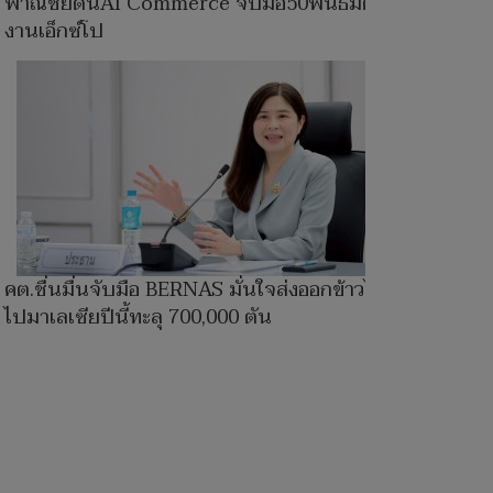
พาณิชย์ดันAI Commerce จับมือ50พันธมิตรจัด
งานเอ็กซ์โป
คต.ชื่นมื่นจับมือ BERNAS มั่นใจส่งออกข้าวไทย
ไปมาเลเซียปีนี้ทะลุ 700,000 ตัน