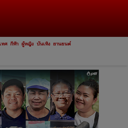
ะเทศ
กีฬา
ผู้หญิง
บันเทิง
ยานยนต์