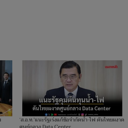
ม
‘ส.อ.ท.’แนะรัฐเร่งแก้ข้อจำกัดน้ำ-ไฟ ดันไทยผงาด
ศูนย์กลาง Data Center