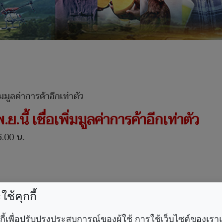
.นี้ เชื่อเพิ่มมูลค่าการค้าอีกเท่าตัว
6.00 น.
ช้คุกกี้
FTA‘ไทย-ชิลี’มีผลบังคับใช้5พ.ย.นี้
คุกกี้เพื่อปรับปรุงประสบการณ์ของผู้ใช้ การใช้เว็บไซต์ของเ