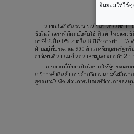
ยินยอมให้ใช้คุ
นางอภิรดี ตันตราภรณ์ รมว.พาณิชย์ เปิด
ซึ่งในวันแรกที่มีผลบังคับใช้ สินค้าไทยแล
ภาษีให้เป็น 0% ภายใน 8 ปีซึ่งการทำ FTA ดั
ฝ่ายอยู่ที่ประมาณ 960 ล้านเหรียญสหรัฐหร
อาร์เจนตินา และในอนาคตมูลค่าการค้า 2 ปร
นอกจากนี้ยังจะเป็นโอกาสให้ผู้ประกอ
เสรีการค้าสินค้า การค้าบริการ และยังมีค
สุขอนามัยพืช ส่วนการเปิดเสรีด้านการลงท