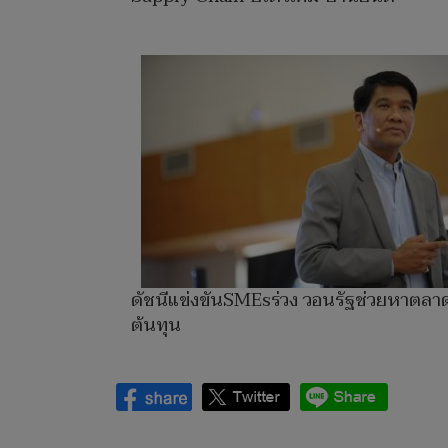
ดัชนีแข่งขันSMEsร่วง วอนรัฐช่วยหาตลา
ต้นทุน