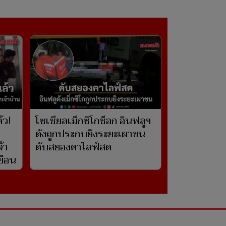
้ว!
โซเชียลเม็กซิโกช็อก อินฟลูฯ
ดังถูกประกบยิงระยะเผาขน
้า
ดับสยองคาไลฟ์สด
เยือน