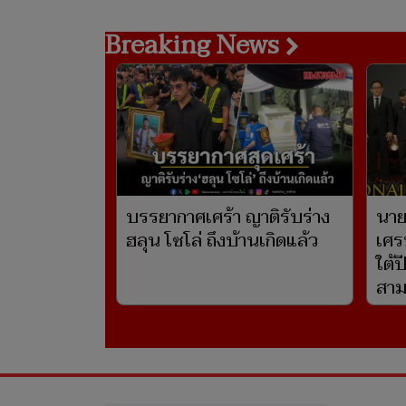
Breaking News
บรรยากาศเศร้า ญาติรับร่าง
นาย
ฮลุน โซโล่ ถึงบ้านเกิดแล้ว
เศร
ใต้
สาม