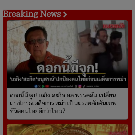
Breaking News
ดอกนี้มีจุก! เถกิง สะกิด สส.พรรคส้ม เปลี่ยน
แรงโกรธเผด็จการพม่า เป็นแรงผลักดันเซฟ
ชีวิตคนไทยดีกว่าไหม?