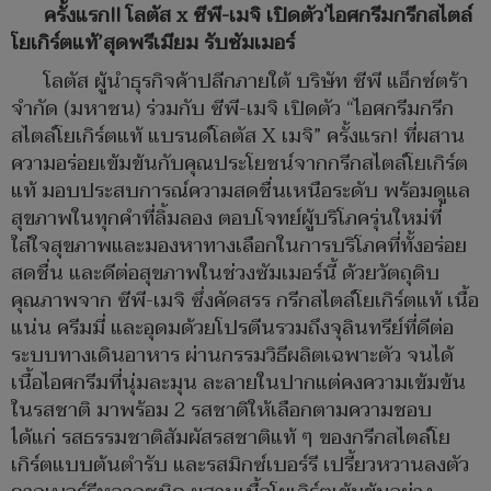
ครั้งแรก!! โลตัส x ซีพี-เมจิ เปิดตัว‘ไอศกรีมกรีกสไตล์
โยเกิร์ตแท้’สุดพรีเมียม รับซัมเมอร์
โลตัส ผู้นำธุรกิจค้าปลีกภายใต้ บริษัท ซีพี แอ็กซ์ตร้า
จำกัด (มหาชน) ร่วมกับ ซีพี-เมจิ เปิดตัว “ไอศกรีมกรีก
สไตล์โยเกิร์ตแท้ แบรนด์โลตัส X เมจิ” ครั้งแรก! ที่ผสาน
ความอร่อยเข้มข้นกับคุณประโยชน์จากกรีกสไตล์โยเกิร์ต
แท้ มอบประสบการณ์ความสดชื่นเหนือระดับ พร้อมดูแล
สุขภาพในทุกคำที่ลิ้มลอง ตอบโจทย์ผู้บริโภครุ่นใหม่ที่
ใส่ใจสุขภาพและมองหาทางเลือกในการบริโภคที่ทั้งอร่อย
สดชื่น และดีต่อสุขภาพในช่วงซัมเมอร์นี้ ด้วยวัตถุดิบ
คุณภาพจาก ซีพี-เมจิ ซึ่งคัดสรร กรีกสไตล์โยเกิร์ตแท้ เนื้อ
แน่น ครีมมี่ และอุดมด้วยโปรตีนรวมถึงจุลินทรีย์ที่ดีต่อ
ระบบทางเดินอาหาร ผ่านกรรมวิธีผลิตเฉพาะตัว จนได้
เนื้อไอศกรีมที่นุ่มละมุน ละลายในปากแต่คงความเข้มข้น
ในรสชาติ มาพร้อม 2 รสชาติให้เลือกตามความชอบ
ได้แก่ รสธรรมชาติสัมผัสรสชาติแท้ ๆ ของกรีกสไตล์โย
เกิร์ตแบบต้นตำรับ และรสมิกซ์เบอร์รี เปรี้ยวหวานลงตัว