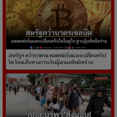
สหรัฐฯ คว่ำบาตรแพลตฟอร์มแลกเปลี่ยนคริป
โต โยงเส้นทางการเงินอุ้มกองทัพอิหร่าน