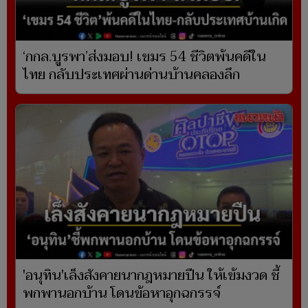
‘กกล.บูรพา’ส่งมอบ! เขมร 54 ชีวิตพ้นคดีใน
ไทย กลับประเทศผ่านด่านบ้านคลองลึก
'อนุทิน'เล็งสังคายนากฎหมายปืน ให้เข้มงวด ชี้
พกพานอกบ้าน โดนข้อหาอุกฉกรรจ์