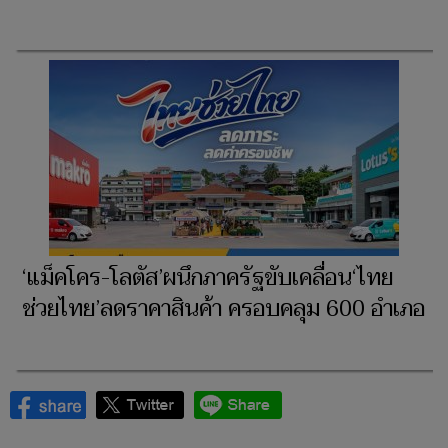
‘แม็คโคร-โลตัส’ผนึกภาครัฐขับเคลื่อน‘ไทย
ช่วยไทย’ลดราคาสินค้า ครอบคลุม 600 อำเภอ