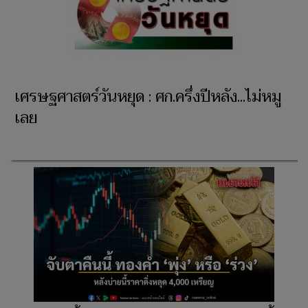
เศรษฐศาสตร์วันหยุด : ศก.ครึ่งปีหลัง...ไม่หมู
เลย