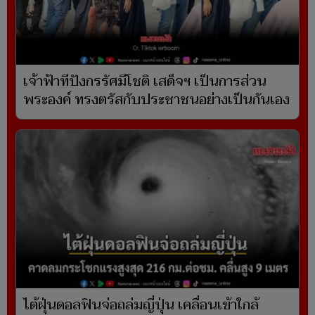
เจ้าฟ้าทีปังกรรัศมีโชติ เสด็จฯ เป็นการส่วน
พระองค์ ทรงตรัสกับประชาชนอย่างเป็นกันเอง
ไต้ฝุ่นดอลฟินจ่อถล่มญี่ปุ่น เคลื่อนเข้าใกล้