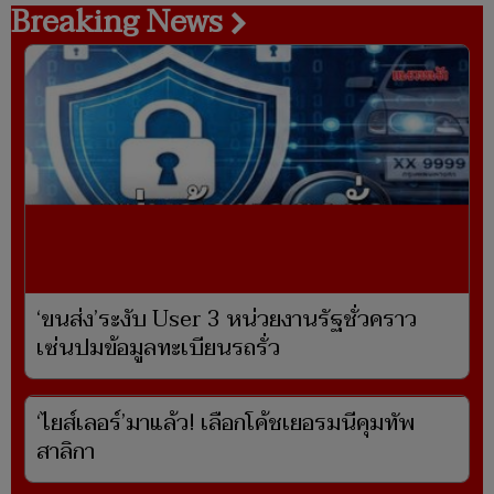
Breaking News
‘ขนส่ง’ระงับ User 3 หน่วยงานรัฐชั่วคราว
เซ่นปมข้อมูลทะเบียนรถรั่ว
‘ไยส์เลอร์’มาแล้ว! เลือกโค้ชเยอรมนีคุมทัพ
สาลิกา