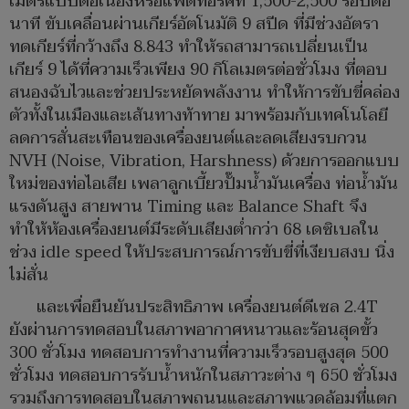
เมตรแบบต่อเนื่องหรือแฟตทอร์คที่ 1,500-2,500 รอบต่อ
นาที ขับเคลื่อนผ่านเกียร์อัตโนมัติ 9 สปีด ที่มีช่วงอัตรา
ทดเกียร์ที่กว้างถึง 8.843 ทำให้รถสามารถเปลี่ยนเป็น
เกียร์ 9 ได้ที่ความเร็วเพียง 90 กิโลเมตรต่อชั่วโมง ที่ตอบ
สนองฉับไวและช่วยประหยัดพลังงาน ทำให้การขับขี่คล่อง
ตัวทั้งในเมืองและเส้นทางท้าทาย มาพร้อมกับเทคโนโลยี
ลดการสั่นสะเทือนของเครื่องยนต์และลดเสียงรบกวน
NVH (Noise, Vibration, Harshness) ด้วยการออกแบบ
ใหม่ของท่อไอเสีย เพลาลูกเบี้ยวปั๊มน้ำมันเครื่อง ท่อน้ำมัน
แรงดันสูง สายพาน Timing และ Balance Shaft จึง
ทำให้ห้องเครื่องยนต์มีระดับเสียงต่ำกว่า 68 เดซิเบลใน
ช่วง idle speed ให้ประสบการณ์การขับขี่ที่เงียบสงบ นิ่ง
ไม่สั่น
และเพื่อยืนยันประสิทธิภาพ เครื่องยนต์ดีเซล 2.4T
ยังผ่านการทดสอบในสภาพอากาศหนาวและร้อนสุดขั้ว
300 ชั่วโมง ทดสอบการทำงานที่ความเร็วรอบสูงสุด 500
ชั่วโมง ทดสอบการรับน้ำหนักในสภาวะต่าง ๆ 650 ชั่วโมง
รวมถึงการทดสอบในสภาพถนนและสภาพแวดล้อมที่แตก