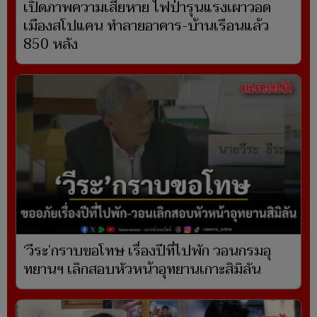
เปิดภาพความเสียหาย ไฟป่ารุนแรงเผาวอด
เมืองสโปแคน ทำลายอาคาร-บ้านเรือนแล้ว
850 หลัง
‘วีระ’กราบขอโทษ เรื่องปีที่ไปพัก วอนกรมอุ
ทยานฯ เลิกสอบหัวหน้าอุทยานเกาะสิมิลัน