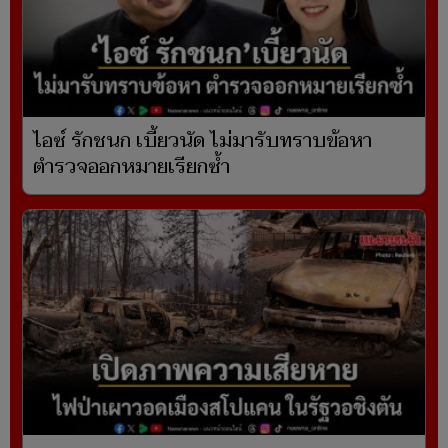
ไอซ์ รักชนก เบี้ยวนัด ไม่มารับทราบข้อหา
ตำรวจออกหมายเรียกซ้ำ