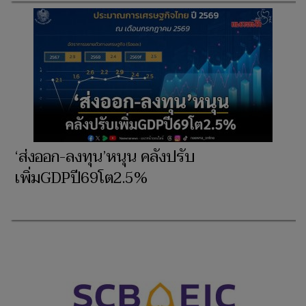
‘ส่งออก-ลงทุน’หนุน คลังปรับ
เพิ่มGDPปี69โต2.5%