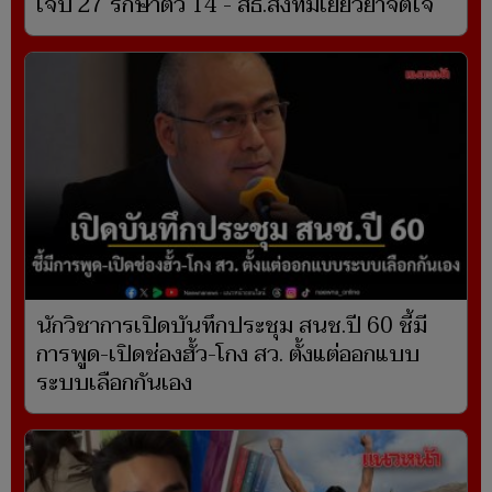
เจ็บ 27 รักษาตัว 14 - สธ.ส่งทีมเยียวยาจิตใจ
นักวิชาการเปิดบันทึกประชุม สนช.ปี 60 ชี้มี
การพูด-เปิดช่องฮั้ว-โกง สว. ตั้งแต่ออกแบบ
ระบบเลือกกันเอง