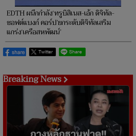
EDTH ผนึกกำลัง‘ทรูบิสิเนส-เอ้ก ดิจิทัล-
ซอฟต์แบงก์ คอร์ป’ยกระดับดิจิทัลเสริม
แกร่ง‘เครือสหพัฒน์’
Breaking News