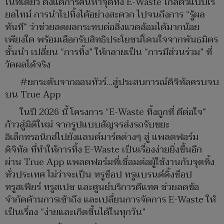
ในที่เดียว ตั้งแต่การค้นหาจุดทิ้ง E-Waste ใกล้ตัวแบบเรี
ยลไทม์ การนำไปทิ้งได้อย่างสะดวก ไปจนถึงการ “รู้ผล
ทันที” ว่าช่วยลดผลกระทบต่อสิ่งแวดล้อมได้มากน้อย
เพียงใด พร้อมเลือกรับสิทธิประโยชน์โดนใจจากพันธมิตร
ชั้นนำ เปลี่ยน “การทิ้ง” ให้กลายเป็น “การมีส่วนร่วม” ที่
วัดผลได้จริง
#ยกระดับจากออนทัวร์…สู่ประสบการณ์ดิจิทัลครบจบ
บน True App
ในปี 2026 นี้ โครงการ “E-Waste ทิ้งถูกที่ ดีต่อใจ”
ก้าวสู่มิติใหม่ จากรูปแบบสัญจรส่งรถรับขยะ
อิเล็กทรอนิกส์ไปยังแลนด์มาร์คต่างๆ สู่ แพลตฟอร์ม
ดิจิทัล ที่ทำให้การทิ้ง E-Waste เป็นเรื่องง่ายยิ่งขึ้นอีก
ผ่าน True App แพลตฟอร์มที่เชื่อมต่อผู้ใช้งานกับจุดทิ้ง
ทั่วประเทศ ไม่ว่าจะเป็น ทรูช็อป ทรูแบรนด์ดิ้งช็อป
ทรูสเฟียร์ ทรูสเปซ และศูนย์บริการดีแทค ช่วยลดข้อ
จำกัดด้านการเข้าถึง และเปลี่ยนการจัดการ E-Waste ให้
เป็นเรื่อง “ง่ายและเกิดขึ้นได้ในทุกวัน”