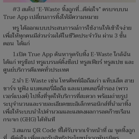
#3 สเต็ป “E-Waste ทิ้งถูกที่…ดีต่อใจ” ครบจบบน
True App เปลี่ยนการทิ้งให้มีความหมาย
ทรู ได้ออกแบบประสบการณ์การใช้งานให้เข้าใจง่าย
เพื่อให้ทุกคนมีส่วนร่วมได้ในชีวิตประจำวัน ผ่าน 3 ขั้น
ตอน ได้แก่
1.เปิด True App ค้นหาจุดรับทิ้ง E-Waste ใกล้ฉัน
ได้แก่ ทรูช็อป ทรูแบรนด์ดิ้งช็อป ทรูสเฟียร์ ทรูสเปซ และ
ศูนย์บริการดีแทคทั่วประเทศ
2.นำ E-Waste เช่น โทรศัพท์มือถือเก่า แท็บเล็ต สาย
ชาร์จ หูฟัง แบตเตอรี่มือถือ และแบตเตอรี่สำรอง (พาว
เวอร์แบงค์) ไปทิ้งที่จุดให้บริการที่สะดวก พร้อมถ่ายรูป
ระบุจำนวนและรายละเอียดขยะอิเล็กทรอนิกส์ที่นำมาทิ้ง
เพื่อให้ระบบนำไปคำนวณและแสดงผลการลดก๊าซเรือน
กระจก (GHG) ได้ทันที
3.สแกน QR Code ที่ได้รับจากเจ้าหน้าที่ ณ จุดทิ้งถูก
ที่…ดีต่อใจ เพื่อแลกรับสิทธิประโยชน์จากพันธมิตร