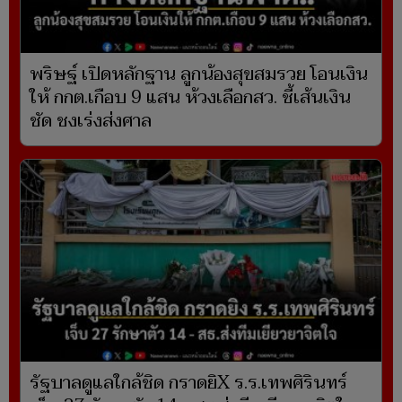
พริษฐ์ เปิดหลักฐาน ลูกน้องสุขสมรวย โอนเงิน
ให้ กกต.เกือบ 9 แสน ห้วงเลือกสว. ชี้เส้นเงิน
ชัด ชงเร่งส่งศาล
รัฐบาลดูแลใกล้ชิด กราดยิX ร.ร.เทพศิรินทร์