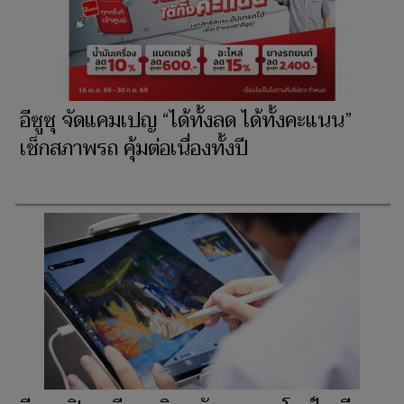
อีซูซุ จัดแคมเปญ “ได้ทั้งลด ได้ทั้งคะแนน”
เช็กสภาพรถ คุ้มต่อเนื่องทั้งปี