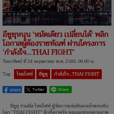
อีซูซุหนุน ‘หมัดเดียว เปลี่ยนได้’ พลิก
โอกาสผู้ต้องราชทัณฑ์ ผ่านโครงการ
‘กำลังใจ…THAI FIGHT’
วันอาทิตย์ ที่ 24 พฤษภาคม พ.ศ. 2569, 06.00 น.
Tag :
ไทยไฟท์
อีซูซุ
กำลังใจ…THAI FIGHT
อีซูซุ ร่วมมือ ไทยไฟท์ ผู้จัดการแข่งขันมวยไทยระดับ
โลก “THAI FIGHT” อีกทั้งภาครัฐ และเอกชนหลายภาค