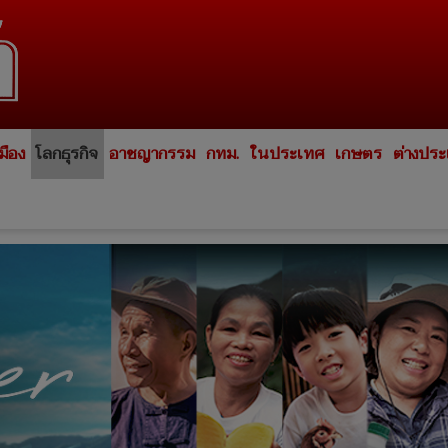
มือง
โลกธุรกิจ
อาชญากรรม
กทม.
ในประเทศ
เกษตร
ต่างปร