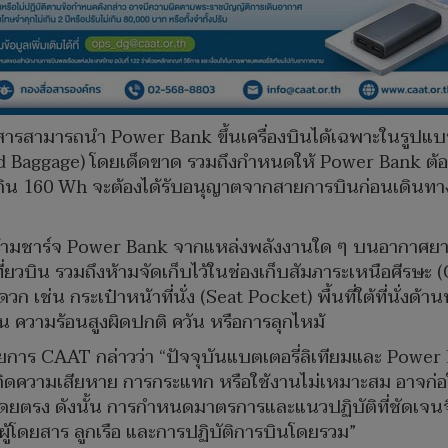
ยสารสามารถนำ Power Bank ขึ้นเครื่องบินได้เฉพาะในรูป
ked Baggage) โดยเด็ดขาด รวมถึงกำหนดให้ Power Bank ต้อ
กิน 160 Wh จะต้องได้รับอนุญาตจากสายการบินก่อนเดินทาง 
 ห้ามชาร์จ Power Bank จากแหล่งพลังงานใด ๆ บนอากาศยา
งเที่ยวบิน รวมถึงห้ามจัดเก็บไว้ในช่องเก็บสัมภาระเหนือศีร
ก เช่น กระเป๋าหน้าที่นั่ง (Seat Pocket) พื้นที่ใต้ที่นั่งด
ช่น ความร้อนสูงผิดปกติ ควัน หรือการลุกไหม้
การ CAAT กล่าวว่า “ปัจจุบันแบตเตอรี่ลิเทียมและ Power 
ความเสียหาย การกระแทก หรือใช้งานไม่เหมาะสม อาจก่อให้
ตรง ดังนั้น การกำหนดมาตรการและแนวปฏิบัติที่ชัดเจนจึงม
่ผู้โดยสาร ลูกเรือ และการปฏิบัติการบินโดยรวม”