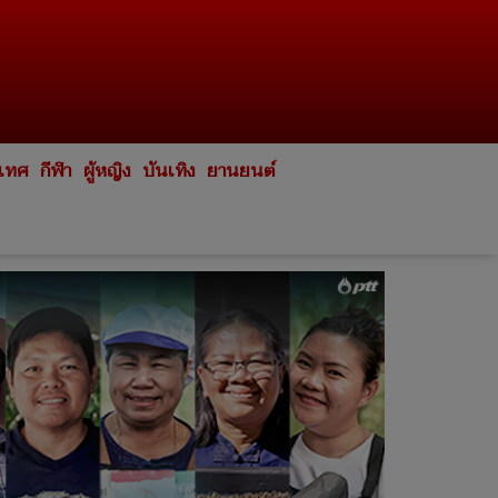
ะเทศ
กีฬา
ผู้หญิง
บันเทิง
ยานยนต์