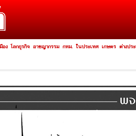
มือง
โลกธุรกิจ
อาชญากรรม
กทม.
ในประเทศ
เกษตร
ต่างปร