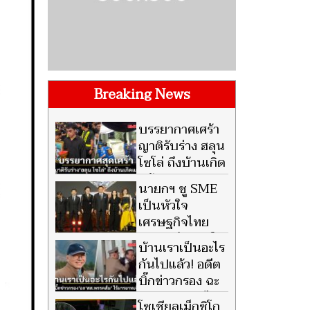
Breaking News
บรรยากาศเศร้า
ญาติรับร่าง ฮลุน
โซโล่ ถึงบ้านเกิด
แล้ว
นายกฯ ชู SME
เป็นหัวใจ
เศรษฐกิจไทย
พร้อมเป็น ลมใต้
บ้านเราเป็นอะไร
ปีก ยกระดับขีดความสามารถ
กันไปแล้ว! อดีต
แข่งขันเติบโตยั่งยืน
บิ๊กข่าวกรอง ฉะ
สส.พรรคส้ม ไร้
โซเชียลเม็กซิโก