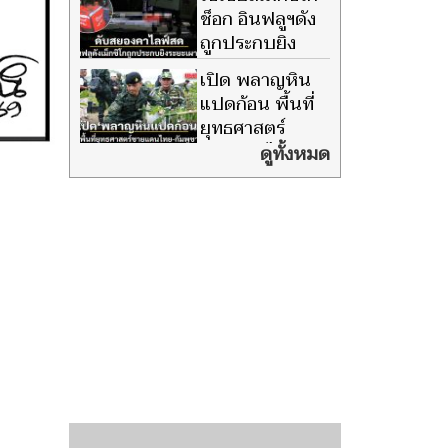
มารยาทเจ้าบ้าน ต้าน 'มิน ออง
ช็อก อินฟลูฯดัง
ไลง์' เยือนไทย
ถูกประกบยิง
ระยะเผาขน ดับ
เปิด พลาญหิน
สยองคาไลฟ์สด
แปดก้อน พื้นที่
ยุทธศาสตร์
ชายแดนไทย-
ดูทั้งหมด
กัมพูชา วินธัย ชี้ยังมีทุ่นระเบิด
เก่ากว่า 1 พัน ตร.กม.