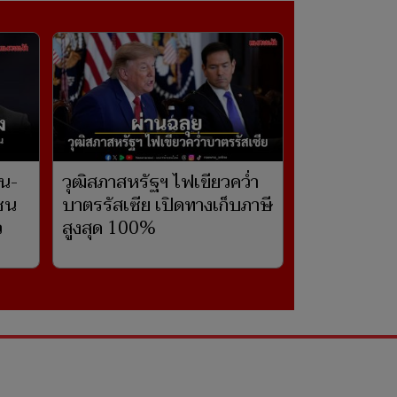
ิน-
วุฒิสภาสหรัฐฯ ไฟเขียวคว่ำ
าชน
บาตรรัสเซีย เปิดทางเก็บภาษี
ว
สูงสุด 100%