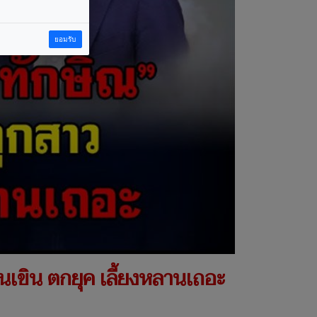
ยอมรับ
้นเขิน ตกยุค เลี้ยงหลานเถอะ