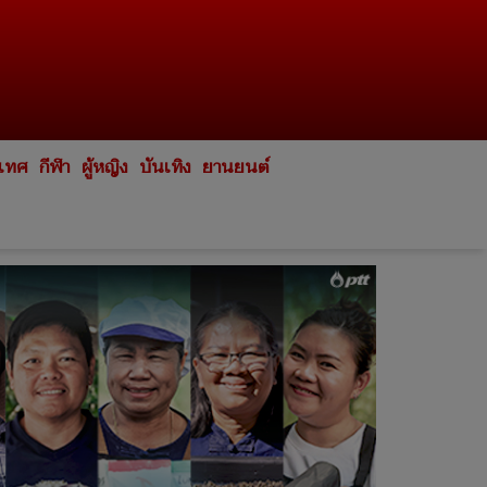
ะเทศ
กีฬา
ผู้หญิง
บันเทิง
ยานยนต์