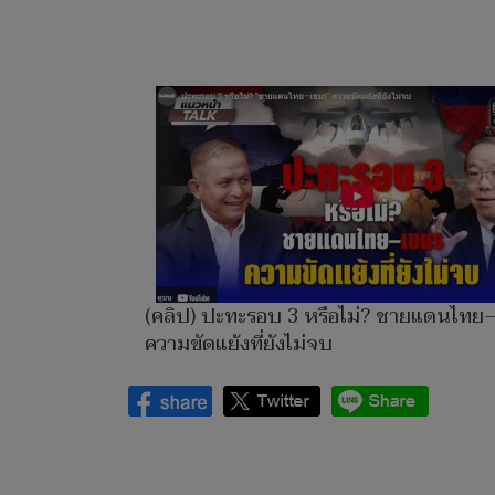
(คลิป) ปะทะรอบ 3 หรือไม่? ชายแดนไทย
ความขัดแย้งที่ยังไม่จบ