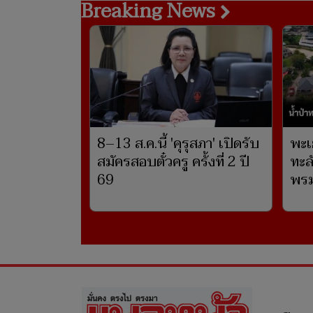
Breaking News
8–13 ส.ค.นี้ 'คุรุสภา' เปิดรับ
พะเ
สมัครสอบตั๋วครู ครั้งที่ 2 ปี
ทะล
69
พรม