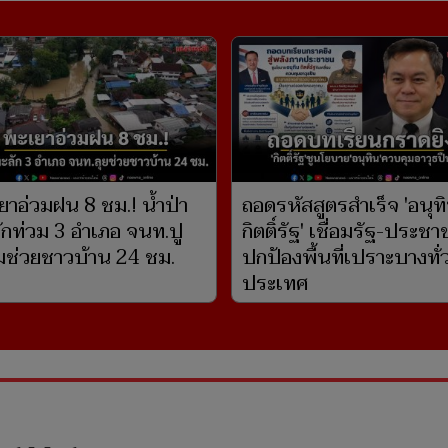
ยาอ่วมฝน 8 ชม.! น้ำป่า
ถอดรหัสสูตรสำเร็จ 'อนุท
ักท่วม 3 อำเภอ จนท.ปู
กิตติ์รัฐ' เชื่อมรัฐ-ประช
ช่วยชาวบ้าน 24 ชม.
ปกป้องพื้นที่เปราะบางทั่
ประเทศ