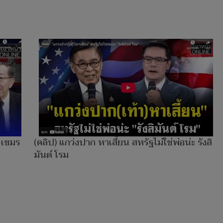
–เขมร
(คลิป) แกว่งปาก หาเสี้ยน สหรัฐไม่ใช่พ่อน่ะ รังสิ
มันต์ โรม