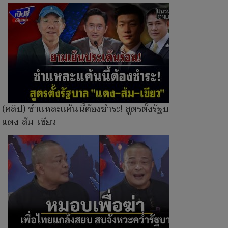
(คลิป) ชำแหละแค้นนี้ต้องชำระ! สูตรตั้งรัฐบาล
แดง-ส้ม-เขียว