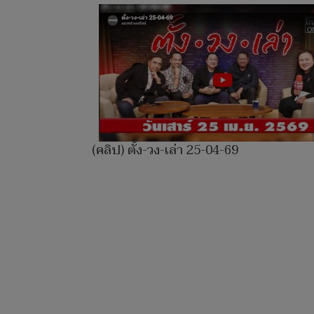
(คลิป) ตั้ง-วง-เล่า 25-04-69