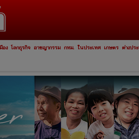
มือง
โลกธุรกิจ
อาชญากรรม
กทม.
ในประเทศ
เกษตร
ต่างปร