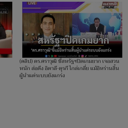
(คลิป) ดร.ศราวุฒิ ชี้สหรัฐฯปิดเกมยาก เจอสวน
หนัก ส่อดึง อิตาลี-ตุรกี ไกล่เกลี่ย แม้อิหร่านสิ้น
ผู้นำแต่ระบบยังแกร่ง