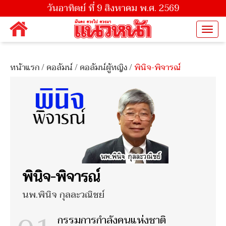
วันอาทิตย์ ที่ 9 สิงหาคม พ.ศ. 2569
Togg
navi
หน้าแรก
/
คอลัมน์
/
คอลัมน์ผู้หญิง
/
พินิจ-พิจารณ์
พินิจ-พิจารณ์
นพ.พินิจ กุลละวณิชย์
กรรมการกำลังคนแห่งชาติ