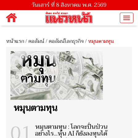
วันเสาร์ ที่ 8 สิงหาคม พ.ศ. 2569
Togg
navi
หน้าแรก
/
คอลัมน์
/
คอลัมน์โลกธุรกิจ
/
หมุนตามทุน
หมุนตามทุน
01
หมุนตามทุน : โลกจะปั่นป่วน
อย่างไร...หุ้น AI ก็ยังลงทุนได้