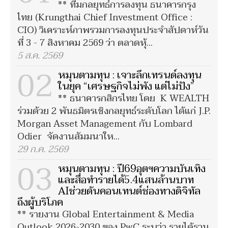
** ทีมกลยุทธ์การลงทุน ธนาคารกรุง
ไทย (Krungthai Chief Investment Office :
CIO) วิเคราะห์ภาพรวมการลงทุนประจำสัปดาห์วัน
ที่ 3 - 7 สิงหาคม 2569 ว่า ตลาดหุ้...
5 ส.ค. 2569
02
หมุนตามทุน : เจาะลึกเทรนด์ลงทุน
ในยุค “เศรษฐกิจไม่พัง แต่ไม่ปัง”
** ธนาคารกสิกรไทย โดย K WEALTH
ร่วมด้วย 2 พันธมิตรเชิงกลยุทธ์ระดับโลก ได้แก่ J.P.
Morgan Asset Management กับ Lombard
Odier จัดงานสัมมนาให...
29 ก.ค. 2569
03
หมุนตามทุน : ปี69อุตฯความบันเทิง
และสื่อทำรายได้5.4แสนล้านบาท
AIช่วยดันคอนเทนต์ช่องทางดิจิทัล
ถึงผู้บริโภค
** รายงาน Global Entertainment & Media
Outlook 2026-2030 ของ PwC ระบุว่า รายได้รวม