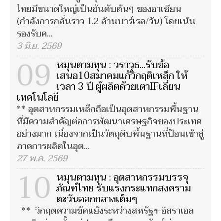
ไทยมีขนาดใหญ่เป็นอันดับต้นๆ ของอาเซียน
(กำลังการกลั่นราว 1.2 ล้านบาร์เรล/วัน) โดยเน้น
รองรับค...
3 มิ.ย. 2569
09
หมุนตามทุน : วราวุธ...รับข้อ
เสนอ10สมาคมแก้วิกฤติเหล็ก ให้
เวลา 3 ปี ผู้ผลิตด้วยเตาIFเลี่ยน
เทคโนโลยี
** อุตสาหกรรมเหล็กถือเป็นอุตสาหกรรมพื้นฐาน
ที่มีความสำคัญต่อการพัฒนาเศรษฐกิจของประเทศ
อย่างมาก เนื่องจากเป็นวัตถุดิบพื้นฐานที่ป้อนเข้าสู่
ภาคการผลิตในอุต...
27 พ.ค. 2569
10
หมุนตามทุน : อุตสาหกรรมบรรจุ
ภัณฑ์ไทย รับแรงกระแทกสงคราม
ตะวันออกกลางเต็มๆ
** วิกฤตความขัดแย้งระหว่างสหรัฐฯ-อิสราเอล