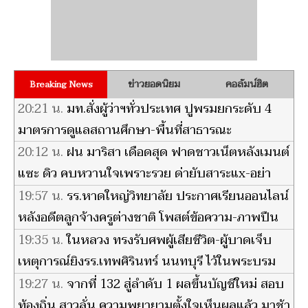
ข่าวยอดนิยม
คอลัมน์ฮิต
Breaking News
20:21 น.
มท.สั่งผู้ว่าฯทั่วประเทศ ปูพรมยกระดับ 4
มาตรการดูแลสถานศึกษา-พื้นที่สาธารณะ
20:12 น.
ฝน มาริสา เดือดสุด ฟาดชาวเน็ตหลังเมนต์
แซะ ดิว คบหวานใจเพราะรวย ด่ายับสาระแx-อย่า
ดูถูกคนอื่น
19:57 น.
รร.หาดใหญ่วิทยาลัย ประกาศเรียนออนไลน์
หลังอดีตลูกจ้างครูต่างชาติ โพสต์ข้อความ-ภาพปืน
ข่มขู่
19:35 น.
ในหลวง ทรงรับศพผู้เสียชีวิต-ผู้บาดเจ็บ
เหตุการณ์ยิงรร.เทพศิรินทร์ นนทบุรี ไว้ในพระบรม
ราชานุเคราะห์
19:27 น.
จากที่ 132 สู่ลำดับ 1 ผลขึ้นบัญชีใหม่ สอบ
ท้องถิ่น สาวลั่น ความพยายามตั้งใจเห็นผลแล้ว มาช้า