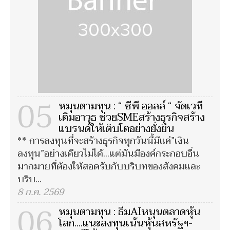
05
หมุนตามทุน : “ ซีพี ออลล์ “ จัดเวที
เติมอาวุธ ช่วยSMEสร้างธุรกิจสร้าง
แบรนด์ให้เติบโตอย่างยั่งยืน
** การลงทุนที่จะสร้างธุรกิจทุกวันนี้มีแค่”เงิน
ลงทุน”อย่างเดียวไม่ได้...แต่มันมีองค์กระกอบอื่น
มากมายที่ต้องให้สอดรับกับบริบทของสังคมและ
บริบ...
8 ก.ค. 2569
06
หมุนตามทุน : ธีมAIหนุนตลาดหุ้น
โลก....แนะลงทุนเน้นหุ้นสหรัฐฯ-