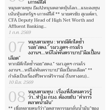
เกาหลีใต้
หมุนตามทุน ธีมAIหนุนตลาดหุ้นโลก....แนะลงทุน
เน้นหุ้นสหรัฐฯ-เกาหลีใต้ ** นายศรชัย สุเนต์ตา,
CFA Deputy Head of High Net Worth and
Affluent Banking...
1 ก.ค. 2569
07
หมุนตามทุน : หากมีตึกใดซ้ำ
รอย”สตง.” รมว.อุตฯ-กรมโร
งงานฯ....หนีไม่พ้นตราบาป”มือเปื้อน
เลือด”
หากมีตึกใดซ้ำรอย”สตง.” รมว.อุตฯ-กรมโร
งงานฯ....หนีไม่พ้นตราบาป”มือเปื้อนเลือด” **
กำลังเป็นเรื่องที่วิพากษ์วิจารณ์ (ในทางลบ)...
10 มิ.ย. 2569
08
หมุนตามทุน : เรื่องที่สังคมควรรู้
ว่า...ทำไม กบง. ต้องขยับ “ค่าการ
ตลาดน้ำมัน”
** เชื่อหลายคนรู้ว่า”อุตสาหกรรมกลั่นน้ำมัน”ของ