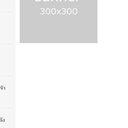
จ้า
ลัง