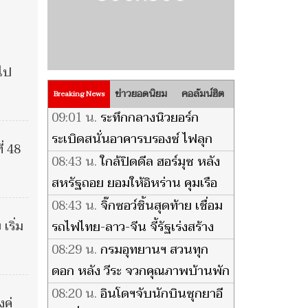
ยไป
ข่าวยอดนิยม
คอลัมน์ฮิต
Breaking News
09:01 น.
ระทึกกลางนิวยอร์ก
ระเบิดสนั่นอาคารบรองซ์ ไฟลุก
่ 48
ท่วมหลายชั้น ดับ 1 ราย เจ็บอื้อ
08:43 น.
ใกล้ปิดดีล ฮอร์มุซ หลัง
สหรัฐถอย ยอมให้อิหร่าน คุมเรือ
ขาเข้าอ่าวเปอร์เซีย
08:43 น.
จิ๊กซอว์ชิ้นสุดท้าย เชื่อม
เริ่ม
รถไฟไทย-ลาว-จีน จี้รัฐเร่งสร้าง
สะพานข้ามโขงแห่งใหม่ สกัด
08:29 น.
กรมอุทยานฯ สวนทุก
ปัญหาคอขวด
ดอก หลัง วีระ จวกคุณภาพบ้านพัก
'เลวทรามมาก' แจงชัด สิมิลันไม่ให้
08:20 น.
อินโดฯจับนักบินซุกยาอี
คู่