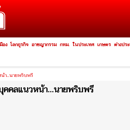
มือง
โลกธุรกิจ
อาชญากรรม
กทม.
ในประเทศ
เกษตร
ต่างปร
้า...นายพริบพรี
บุคคลแนวหน้า...นายพริบพรี