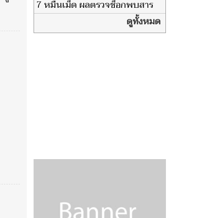
พักค้างมา 8 ปี แล้ว
7 หมื่นเม็ด ผลตรวจช็อกพบสาร
เสพติดอื้อหลังเพิ่งบิน
ดูทั้งหมด