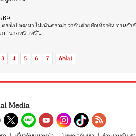
2569
ตรงไป ตรงมา ไม่เน้นดราม่า ว่ากันด้วยข้อเท็จจริง ท่านกำลั
 ผม “นายพริบพรี”...
3
4
5
6
7
ถัดไป
ial Media
แรก
|
เกี่ยวกับแนวหน้า
|
โฆษณากับเรา
|
ร่วมงานกับเรา