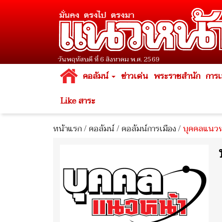
วันพฤหัสบดี ที่ 6 สิงหาคม พ.ศ. 2569
คอลัมน์
ข่าวเด่น
พระราชสำนัก
การเ
Like สาระ
หน้าแรก
/
คอลัมน์
/
คอลัมน์การเมือง
/
บุคคลแนวหน