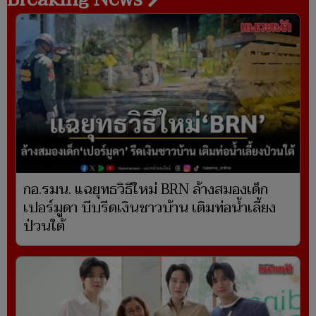
กอ.รมน. แฉยุทธวิธีใหม่ BRN ล้างสมองเด็ก
เปอร์มูดา บีบรีดเงินชาวบ้าน เติมท่อน้ำเลี้ยง
ป่วนใต้