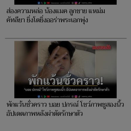
ส่องความหล่อ น้องแมค ลูกชาย แหม่ม
คัทลียา ยิ่งโตยิ่งออร่าพระเอกพุ่ง
พักแว้นชั่วคราว บอย ปกรณ์ โชว์ภาพชูสองนิ้ว
อัปเดตภาพหลังผ่าตัดรักษาตัว