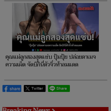
คุณแม่ลูกสองสุุดแซ่บ ปุ้มปุ้ย ปล่อยดาเมจ
ความเผ็ด จัดบิกินี่ตัวจิ๋วท้าลมแดด
Breaking News