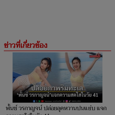
ข่าวที่เกี่ยวข้อง
พั้นช์ วรกาญจน์ ปล่อยลุคหวานปนแซ่บ แจก