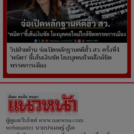
วิปฝ่ายค้าน จ่อเปิดหลักฐานคดีฮั้ว สว. ครั้งที่4
'พนิดา' ชี้เส้นเงินชัด โยงบุคคลใหม่ใกล้ชิด
พรรคการเมือง
ผู้ดูแลเว็บไซต์ www.naewna.com
webmaster นายปรเมษฐ์ ภู่โต