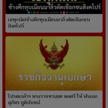
เฮทุกนัด!ช้างศึกทุบเมียนมาลิ่วตัดเชือกชน
สิงคโปร์
โปรดเกล้าฯ พระราชทานยศ พลตรี ให้ พันเอก
สุภัทร ชูตินันทน์