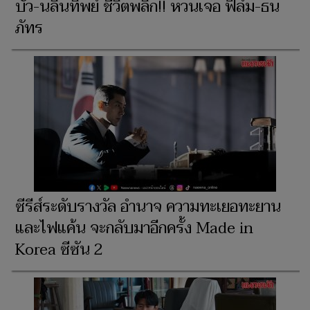
บัว-นลินทิพย์ ชีวิตพลิก!! หวนเจอ ฟิล์ม-ธน
ภัทร
ซีรีส์ระดับรางวัล อำนาจ ความทะเยอทะยาน
และไฟแค้น จะกลับมาอีกครั้ง Made in
Korea ซีซัน 2