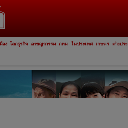
มือง
โลกธุรกิจ
อาชญากรรม
กทม.
ในประเทศ
เกษตร
ต่างปร