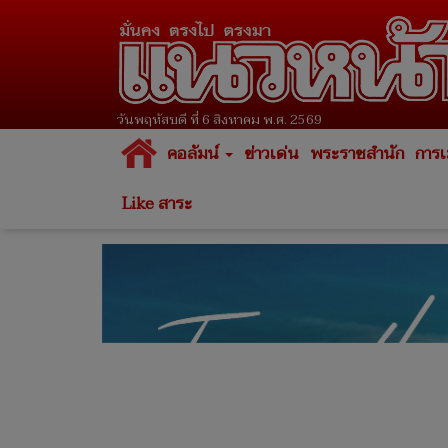
วันพฤหัสบดี ที่ 6 สิงหาคม พ.ศ. 2569
คอลัมน์
ข่าวเด่น
พระราชสำนัก
การเ
Like สาระ