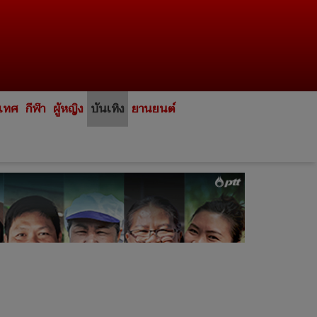
ะเทศ
กีฬา
ผู้หญิง
บันเทิง
ยานยนต์