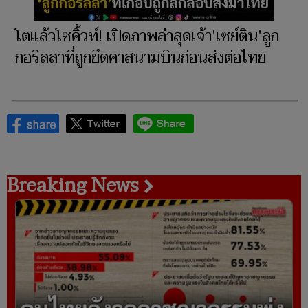
โตแล้วโซคิ้วท์! เปิดภาพล่าสุดเจ้า'เซย์ติน'ลูก
กอริลลาที่ถูกยึดคาสนามบินก่อนส่งต่อไทย
Breaking News