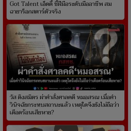
Got Talent เอ็ดดี้ ชี้ฝีมือระดับมืออาชีพ สม
ฉายาร็อกสตาร์ตัวจริง
วัส ติงสมิตร ผ่าคำสั่งศาลคดี หมอสรณ เมื่อคำ
วินิจฉัยกระทบสถานะแล้ว เหตุใดจึงยังไม่ถือว่า
เดือดร้อนเสียหาย?