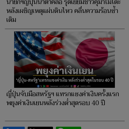
นายกฯญี่ปุ่นน้ำตาคลอ รุดเยี่ยมชาวคุมาโมโตะ
หลังเผชิญเหตุแผ่นดินไหว คลื่นความร้อนซ้ำ
เติม
ญี่ปุ่นจับมือสหรัฐฯ แทรกแซงค่าเงินครั้งแรก
พยุงค่าเงินเยนหลังร่วงต่ำสุดรอบ 40 ปี