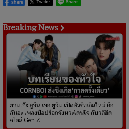
Breaking News
ชวนเอ๊ะ ยูจีน เจอ ยูจีน เปิดตัวซิงเกิลใหม่ คือ
ฉันอะ เพลงป็อปร็อกจังหวะโดนใจ กับวลีฮิต
สไตล์ Gen Z