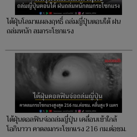
ไต้ฝุ่นโลมาแผลงฤทธิ์ ถล่มญี่ปุ่นตอนใต้ ฝน
ถล่มหนัก ลมกระโชกแรง
ไต้ฝุ่นดอลฟินจ่อถล่มญี่ปุ่น เคลื่อนเข้าใกล้
โอกินาวา คาดลมกระโชกแรง 216 กม.ต่อชม.