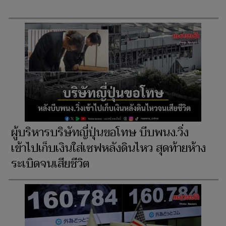
ผู้บริหารบริษัทญี่ปุ่นขอโทษ บีบพนง.วิ่ง
เข้าไปเก็บเงินใส่เซฟหลังดินไหว สุดท้ายห้าง
ระเบิดจนเสียชีวิต