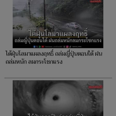
ไต้ฝุ่นโลมาแผลงฤทธิ์ ถล่มญี่ปุ่นตอนใต้ ฝน
ถล่มหนัก ลมกระโชกแรง