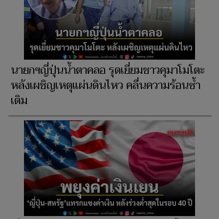
นายกฯญี่ปุ่นน้ำตาคลอ รุดเยี่ยมชาวคุมาโมโตะ
หลังเผชิญเหตุแผ่นดินไหว คลื่นความร้อนซ้ำ
เติม