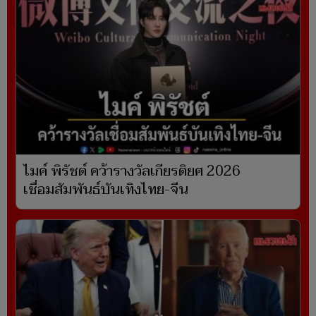
ไมค์ พิรัชต์ คว้ารางวัลเกียรติยศ 2026
เชื่อมสัมพันธ์บันเทิงไทย-จีน