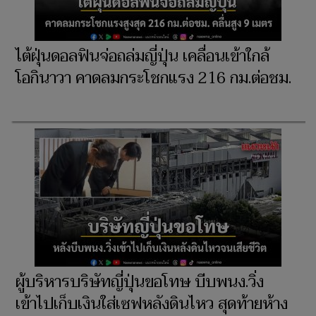
ไต้ฝุ่นดอลฟินจ่อถล่มญี่ปุ่น เคลื่อนเข้าใกล้
โอกินาวา คาดลมกระโชกแรง 216 กม.ต่อชม.
ผู้บริหารบริษัทญี่ปุ่นขอโทษ บีบพนง.วิ่ง
เข้าไปเก็บเงินใส่เซฟหลังดินไหว สุดท้ายห้าง