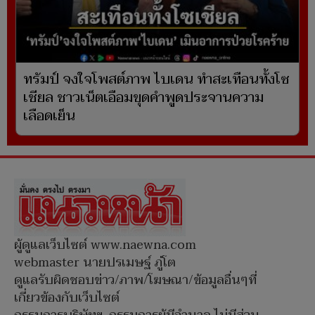
ทรัมป์ จงใจโพสต์ภาพ ไบเดน ทำสะเทือนทั้งโซ
เชียล ชาวเน็ตเอือมขุดคำพูดประจานความ
เลือดเย็น
ผู้ดูแลเว็บไซต์ www.naewna.com
webmaster นายปรเมษฐ์ ภู่โต
ดูแลรับผิดชอบข่าว/ภาพ/โฆษณา/ข้อมูลอื่นๆที่
เกี่ยวข้องกับเว็บไซต์