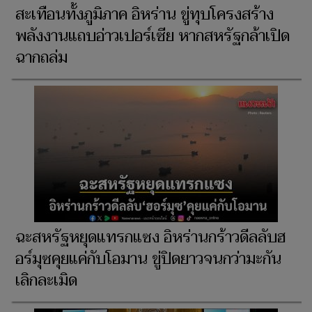
สะเทือนทั้งภูมิภาค อิหร่าน ขู่ทุบโครงสร้าง
พลังงานแถบอ่าวเปอร์เซีย หากสหรัฐกล้าเปิด
ฉากถล่ม
ฉะสหรัฐหยุดแทรกแซง อิหร่านกร้าวดีลลับฮ
อร์มุซคุยแค่กับโอมาน ขู่ปิดยาวจนกว่ามะกัน
เลิกละเมิด