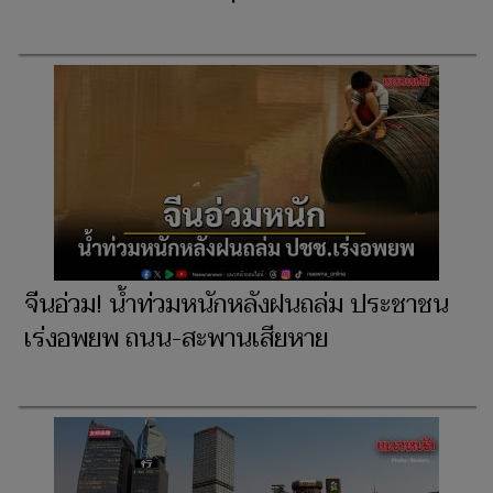
จีนอ่วม! น้ำท่วมหนักหลังฝนถล่ม ประชาชน
เร่งอพยพ ถนน-สะพานเสียหาย