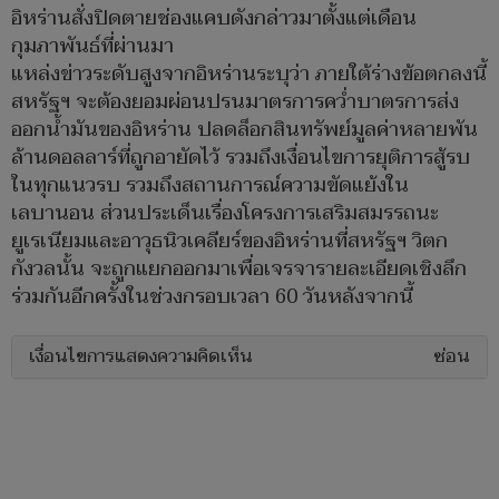
อิหร่านสั่งปิดตายช่องแคบดังกล่าวมาตั้งแต่เดือน
กุมภาพันธ์ที่ผ่านมา
​แหล่งข่าวระดับสูงจากอิหร่านระบุว่า ภายใต้ร่างข้อตกลงนี้
สหรัฐฯ จะต้องยอมผ่อนปรนมาตรการคว่ำบาตรการส่ง
ออกน้ำมันของอิหร่าน ปลดล็อกสินทรัพย์มูลค่าหลายพัน
ล้านดอลลาร์ที่ถูกอายัดไว้ รวมถึงเงื่อนไขการยุติการสู้รบ
ในทุกแนวรบ รวมถึงสถานการณ์ความขัดแย้งใน
เลบานอน ส่วนประเด็นเรื่องโครงการเสริมสมรรถนะ
ยูเรเนียมและอาวุธนิวเคลียร์ของอิหร่านที่สหรัฐฯ วิตก
กังวลนั้น จะถูกแยกออกมาเพื่อเจรจารายละเอียดเชิงลึก
ร่วมกันอีกครั้งในช่วงกรอบเวลา 60 วันหลังจากนี้
เงื่อนไขการแสดงความคิดเห็น
ซ่อน