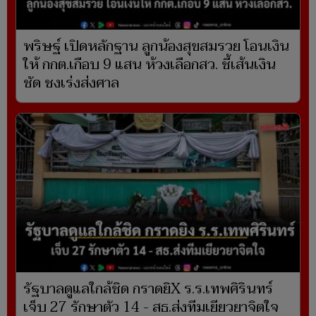
พริษฐ์ เปิดหลักฐาน ลูกน้องสุขสมรวย โอนเงิน
ให้ กกต.เกือบ 9 แสน ห้วงเลือกสว. ชี้เส้นเงิน
ชัด ชงเร่งส่งศาล
รัฐบาลดูแลใกล้ชิด กราดยิX ร.ร.เทพศิรินทร์
เจ็บ 27 รักษาตัว 14 - สธ.ส่งทีมเยียวยาจิตใจ