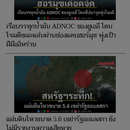
เรือบรรทุกน้ำมัน ADNOC ของยูเออี โดน
โจมตีขณะแล่นผ่านช่องแคบฮอร์มุซ พุุ่งเป้า
ฝีมืออิหร่าน
แผ่นดินไหวขนาด 5.6 เขย่ารัฐอะแลสกา ยัง
ไม่มีรายงานความเสียหาย