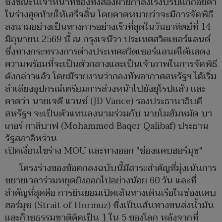
ซึ่งขณะนี้เจ้าหน้าที่ของทั้งสองฝ่ายกำลังเร่งปรับแก้ถ้อยคำ
ในร่างสุดท้ายให้เสร็จสิ้น โดยคาดหมายว่าจะมีการจัดพิธี
ลงนามอย่างเป็นทางการอย่างเร็วที่สุดในวันอาทิตย์ที่ 14
มิถุนายน 2569 นี้ ณ กรุงเจนีวา ประเทศสวิตเซอร์แลนด์
ซึ่งทางกระทรวงการต่างประเทศสวิตเซอร์แลนด์ได้แสดง
ความพร้อมที่จะเป็นตัวกลางและเป็นเจ้าภาพในการจัดพิธี
ดังกล่าวแล้ว โดยมีรายงานว่ากองทัพอากาศสหรัฐฯ ได้เริ่ม
ลำเลียงอุปกรณ์เตรียมการล่วงหน้าไปยังยุโรปแล้ว และ
คาดว่า นายเจดี แวนซ์ (JD Vance) รองประธานาธิบดี
สหรัฐฯ จะเป็นตัวแทนลงนามร่วมกับ นายโมฮัมหมัด บา
เกอร์ กาลิบาฟ (Mohammed Baqer Qalibaf) ประธาน
รัฐสภาอิหร่าน
​เปิดเงื่อนไขร่าง MOU และทางออก "ช่องแคบฮอร์มุซ"
​โครงร่างของข้อตกลงฉบับนี้มีสาระสำคัญที่มุ่งเน้นการ
ขยายเวลาร่วมหยุดยิงออกไปอย่างน้อย 60 วัน และที่
สำคัญที่สุดคือ การยินยอมเปิดเส้นทางเดินเรือในช่องแคบ
ฮอร์มุซ (Strait of Hormuz) ซึ่งเป็นเส้นทางขนส่งน้ำมัน
และก๊าซธรรมชาติคิดเป็น 1 ใน 5 ของโลก หลังจากที่