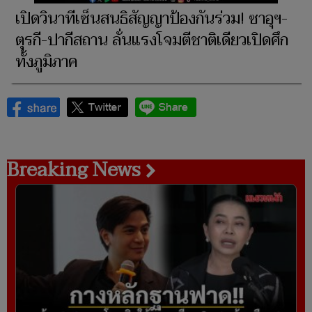
เปิดวินาทีเซ็นสนธิสัญญาป้องกันร่วม! ซาอุฯ-
ตุรกี-ปากีสถาน ลั่นแรงโจมตีชาติเดียวเปิดศึก
ทั้งภูมิภาค
Breaking News