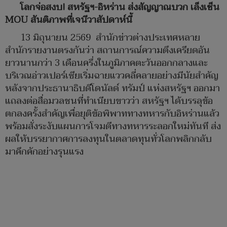
โลกจ่อสงบ! สหรัฐฯ-อิหร่าน ส่งสัญญาณบวก เล็งเซ็น
MOU สันติภาพที่เจนีวาสัปดาห์นี้
13 มิถุนายน 2569 ​สำนักข่าวต่างประเทศหลาย
สำนักรายงานตรงกันว่า สถานการณ์ความตึงเครียดอัน
ยาวนานกว่า 3 เดือนครึ่งในภูมิภาคตะวันออกกลางและ
บริเวณอ่าวเปอร์เซียเริ่มฉายแววคลี่คลายอย่างมีนัยสำคัญ
หลังจากประธานาธิบดีโดนัลด์ ทรัมป์ แห่งสหรัฐฯ ออกมา
แถลงต่อสื่อมวลชนที่ทำเนียบขาวว่า สหรัฐฯ ได้บรรลุข้อ
ตกลงครั้งสำคัญเพื่อยุติข้อพิพาททางทหารกับอิหร่านแล้ว
พร้อมสั่งระงับแผนการโจมตีทางทหารระลอกใหม่ทันที ส่ง
ผลให้บรรยากาศการลงทุนในตลาดทุนทั่วโลกพลิกกลับ
มาคึกคักอย่างรุนแรง