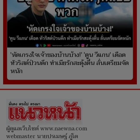
'หัดเกรงใจเจ้าของบ้านบ้าง!' 'ตูน วีแกน' เดือด
ทัวริสต์ป่วนดึก ทำเมียรักสะดุ้งตื่น ลั่นเตรียมจัด
หนัก
ผู้ดูแลเว็บไซต์ www.naewna.com
webmaster นายปรเมษฐ์ ภู่โต