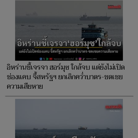
อิหร่านชี้เจรจา ฮอร์มุซ ใกล้จบ แต่ยังไม่เปิด
ช่องแคบ จี้สหรัฐฯ ยกเลิกคว่ำบาตร-ชดเชย
ความเสียหาย