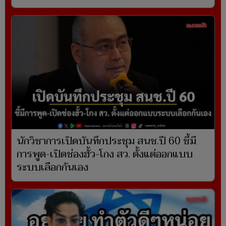
นักวิชาการเปิดบันทึกประชุม สนช.ปี 60 ชี้มี
การพูด-เปิดช่องฮั้ว-โกง สว. ตั้งแต่ออกแบบ
ระบบเลือกกันเอง