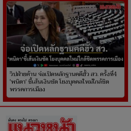
วิปฝ่ายค้าน จ่อเปิดหลักฐานคดีฮั้ว สว. ครั้งที่4
'พนิดา' ชี้เส้นเงินชัด โยงบุคคลใหม่ใกล้ชิด
พรรคการเมือง