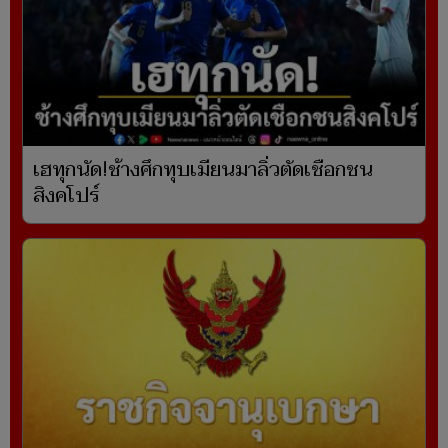
เฮทุกนัด!ช้างศึกทุบเมียนมาลิ่วตัดเชือกชน
สิงคโปร์