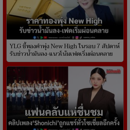
YLG ชี้ทองคำพุ่ง New High ในรอบ 7 สัปดาห์
รับข่าวน้ำมันลง-แนวโน้มเฟดเริ่มผ่อนคลาย