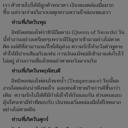
เรา​ ค้าขายไปได้มีลูกค้าหนาตา เงินทองคล่องมือมาก
ขึ้น แต่รายจ่ายก็มากเหตุเพราะความใจอ่อนของเรา
ท่านที่เกิดวันพุธ
อิทธิพลของไพ่ราชินีถือดาบ (Queen of Swords) วัน
นี้ทำงานอย่างเครียดๆเพราะมีปัญหาเข้ามาอย่างไม่คาด
คิด แต่ดีที่สามารถแก้ไขได้ลุล่วง ความรักให้ระวังคำพูดจะ
ทำให้มีปากเสียงกับแฟน การเงินแม้พอมีเข้ามาแต่เก็บไว้
ไม่อยู่ ส่วนการเสี่ยงโชคอย่าคาดหวังมากเกิน
ท่านที่เกิดวันพฤหัสบดี
อิทธิพลของไพ่คนโทเทน้ำ (Temperance) วันนี้ผล
งานโดดเด่นน่าพึงพอใจ และคนค้าขายกิจการดีขึ้นกว่า
เดิม ความรักไปได้ดีมีกำลังใจให้กันและกัน​ ส่วนคนแอบ
ลุ้นใครเขามีท่าทีตอบรับ เงินทองเริ่มคล่องมือได้โชคลาภ
อย่างไม่คาดฝัน
ท่านที่เกิดวันศุกร์