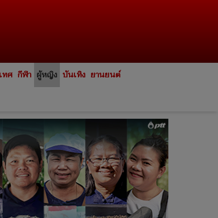
ะเทศ
กีฬา
ผู้หญิง
บันเทิง
ยานยนต์