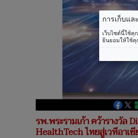
การเก็บและใ
เว็บไซต์นี้ใช้
ยินยอมให้ใช้คุ
รพ.พระรามเก้า คว้ารางวัล D
HealthTech ไทยสู่เวทีอาเซ