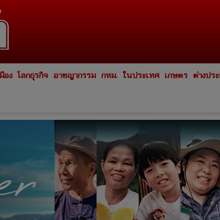
มือง
โลกธุรกิจ
อาชญากรรม
กทม.
ในประเทศ
เกษตร
ต่างปร