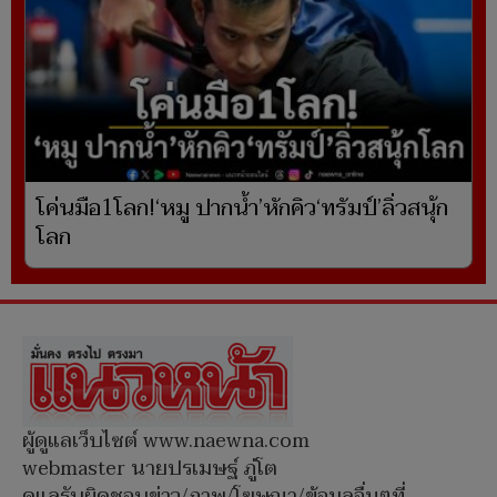
โค่นมือ1โลก!‘หมู ปากน้ำ’หักคิว‘ทรัมป์’ลิ่วสนุ้ก
โลก
ผู้ดูแลเว็บไซต์ www.naewna.com
webmaster นายปรเมษฐ์ ภู่โต
ดูแลรับผิดชอบข่าว/ภาพ/โฆษณา/ข้อมูลอื่นๆที่