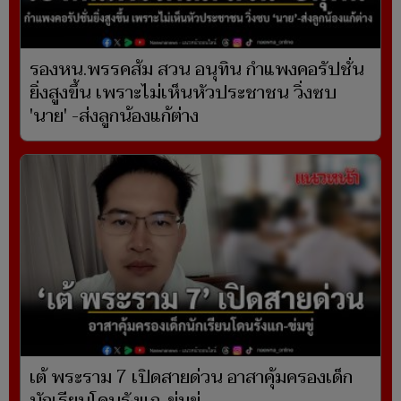
รองหน.พรรคส้ม สวน อนุทิน กำแพงคอรัปชั่น
ยิ่งสูงขึ้น เพราะไม่เห็นหัวประชาชน วิ่งซบ
'นาย' -ส่งลูกน้องแก้ต่าง
เต้ พระราม 7 เปิดสายด่วน อาสาคุ้มครองเด็ก
นักเรียนโดนรังแก-ข่มขู่