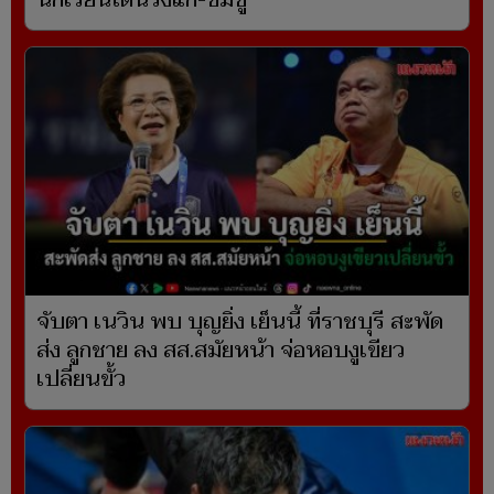
จับตา เนวิน พบ บุญยิ่ง เย็นนี้ ที่ราชบุรี สะพัด
ส่ง ลูกชาย ลง สส.สมัยหน้า จ่อหอบงูเขียว
เปลี่ยนขั้ว