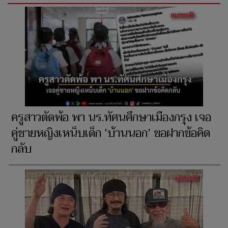
ครูสาวตัดพ้อ พา นร.ทัศนศึกษาเมืองกรุง เจอ
คู่ชายหญิงเหน็บเด็ก 'บ้านนอก' ขอฝากข้อคิด
กลับ