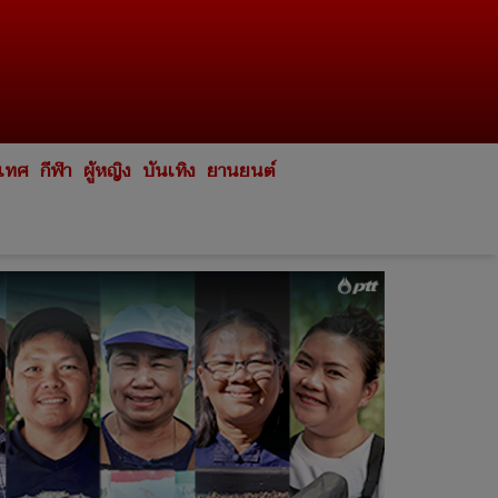
ะเทศ
กีฬา
ผู้หญิง
บันเทิง
ยานยนต์