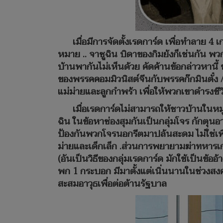
เมื่อมีการจัดตั้งเรดการ์ด เพื่อทำลาย 4 เ
หมาย .. จาซูฉิน บิดาของกิมย้งก็เช่นกัน พว
บ้านพากันไม่เห็นด้วย คัดค้านข้อกล่าวหานี้ ช
ของพรรคคอมมิวนิสต์จีนกับพรรคก๊กมินตั๋ง /
แม่ม่ายและลูกกำพร้า เพื่อให้พวกเขาดำรงชี
เมื่อเรดการ์ดไม่สามารถให้ชาวบ้านในหม
ฉิน ในข้อหาซ่องสุมกันเป็นกลุ่มโจร กักตุน
ป้องกันพวกโจรนอกรีตมาปล้นสะดม ไม่ใช่เพื่อ
ม่ายและเด็กเล็ก .ส่วนการพยายามฆ่าทหารเกณฑ์
(อันเป็นวิธีของกลุ่มเรดการ์ด มักใช้เป็นข
พก 1 กระบอก มีมาตั้งแต่เนิ่นนานในช่วงสงค
สะสมอาวุธเพื่อต่อต้านรัฐบาล