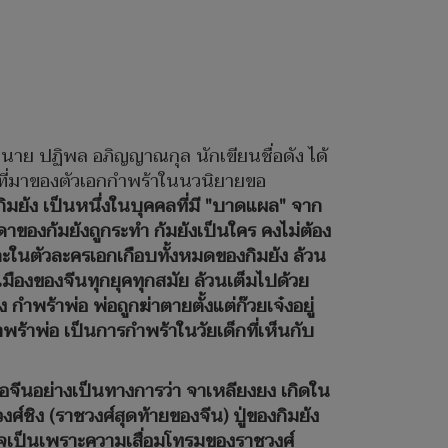
นาย ปฏิพล อภิญญาณกุล นักเขียนชื่อดัง ได้
ับที่มาของตัวเอกกำพร้าในนวนิยายขอ
กิมย้ง เป็นหนึ่งในบุคคลที่มี "บาดแผล" จาก
าของก้มย้งถูกระทำ ก้มย้งเป็นใคร คงไม่ต้อง
และในตัวละครเอกเกือบทั้งหมดของกิมย้ง ล้วน
เมืองของจีนทุกยุคทุกสมัย ล้วนเต็มไปด้วย
ำพร้าพ่อ พ่อถูกฆ่าตายตั้งแต่ก๊วยเจ๋งอยู่
พร้าพ่อ เป็นการกำพร้าในวัยเด็กที่เห็นกับ
ชื่อจีนอย่างเป็นทางการว่า จาเหลียงยง เกิดใน
์ชิง (ราชวงศ์สุดท้ายของจีน) ปู่ของกิมย้ง
อาจเป็นเพราะความเสื่อมโทรมของราชวงศ์