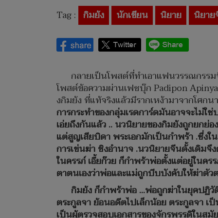
Tag :
กิมย้ง
นักเขียน
นิยาย
นิยาย
กลายเป็นโพสต์ที่ทำเอาแฟนวรรณกรรมจีนแ
โพสต์ข้อความผ่านเฟซบุ๊ก Padipon Apinyank
งกิมย้ง ที่แท้จริงแล้วมีรากเหง้ามาจากโศก
การกระทำของกลุ่มเรดการ์ดมันอาจจะไม่ใช่บา
เอ่ยถึงกันแล้ว .. นวนิยายของกิมย้งถูกยกย่
แต่สูญเสียบิดา พระเอกมักเป็นกำพร้า .ซึ่ง
การเข่นฆ่า ชิงอำนาจ .นวนิยายจีนดั้งเดิมจึง
ในครรภ์ เอี้ยก๊วย ก็กำพร้าพ่อตั้งแต่อยู่ใน
ตาตนเองว่าพ่อและแม่ถูกบีบบังคับให้ฆ่าตัว
กิมย้ง ก็กำพร้าพ่อ ...พ่อถูกฆ่าในยุคปฏิ
ตระกูลจา ย้อนอดีตไปเล็กน้อย ตระกูลจา เป็
เป็นผู้ตรวจสอบเอกสารของจักรพรรดิในสมัยรา