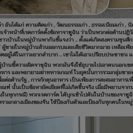
ก่า อันได้แก่ ความคิดเก่า , วัฒนธรรมเก่า , ธรรมเนียมเก่า , น
กเจ้าหน้าที่เรดการ์ดตั้งข้อหาจาซูฉิน ว่าเป็นพวกต่อต้านปฏ
าวบ้านในหมู่บ้านพากันชี้แจงว่า .. ตั้งแต่เกิดสงครามขุนศึก 
 ผู้ชายในหมู่บ้านล้วนออกรบและเสียชีวิตมากมาย เหลือเพียง
วิตอยู่ได้ในภาวะยากลำบาก .. เขาไม่ได้เอาเปรียบประชาชน แ
ู่บ้านชี้ความผิดจาซุฉิน พวกมันจึงใช้อุบายไปเอาคนนอกเขต
อาหาร และพยายามฆ่าทหารเกณท์ ในยุคนั้นการรวมกลุ่มชายฉกร
ต่อต้านรัฐ , การกักตุนอาหาร เป็นเพียงการสะสมอาหารเพื่อใช
 นั้นเป็นข้อหายัดเยียดที่ไม่เกิดขึ้นจริง เมื่อมีพยานจากนอก
้ออ้างในทุกกรณี) พวกเรดการ์ด ได้บุกเข้าไปค้นในบ้านของจา
รามกลางเมืองของจีน ใช้ป้องกันตัวและป้องกันทุกคนในหมู่บ