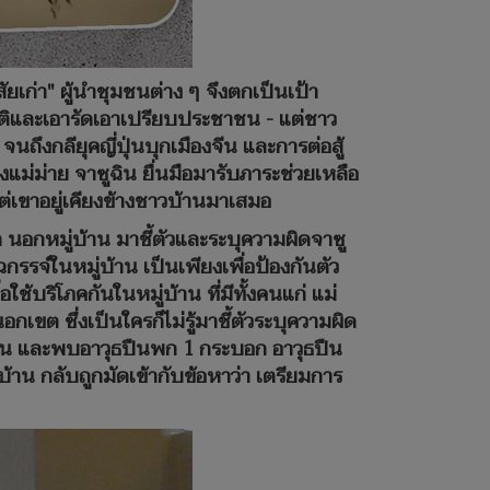
ิสัยเก่า" ผู้นำชุมชนต่าง ๆ จึงตกเป็นเป้า
ิวัติและเอารัดเอาเปรียบประชาชน - แต่ชาว
จนถึงกลียุคญี่ปุ่นบุกเมืองจีน และการต่อสู้
แม่ม่าย จาซูฉิน ยื่นมือมารับภาระช่วยเหลือ
ต่เขาอยู่เคียงข้างชาวบ้านมาเสมอ
 นอกหมู่บ้าน มาชี้ตัวและระบุความผิดจาซู
รจ์ในหมู่บ้าน เป็นเพียงเพื่อป้องกันตัว
้บริโภคกันในหมู่บ้าน ที่มีทั้งคนแก่ แม่
เขต ซึ่งเป็นใครก็ไม่รู้มาชี้ตัวระบุความผิด
ซูฉิน และพบอาวุธปืนพก 1 กระบอก อาวุธปืน
้าน กลับถูกมัดเข้ากับข้อหาว่า เตรียมการ