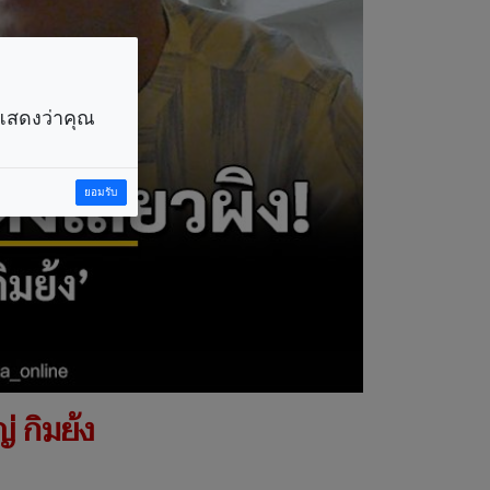
ราแสดงว่าคุณ
ยอมรับ
่ กิมย้ง