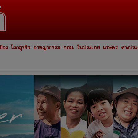
มือง
โลกธุรกิจ
อาชญากรรม
กทม.
ในประเทศ
เกษตร
ต่างปร