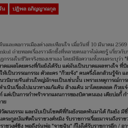
จีน
ปฏิพล อภิญญาณกุล
ละคอการเมืองต่างสะเทือนใจ เมื่อวันที่ 10 มีนาคม 2569 
ul ถ่ายทอดเรื่องราวลึกซึ้งที่หลายคนอาจไม่เคยรู้ เกี่ยวก
นาฏกรรมในชีวิตจริงของเขาเอง โดยมีข้อความทั้งหมดระบุว่า
"
ดแผลโดยตรงที่ก้มย้งได้รับ แต่มันเป็นบาดแผลทางใจ ที่บิด
องให้เป็นวรรณกรรม ตัวละคร "ก๊วยจ้ง" คนครึ่งโลกล้วนรู้จัก 
ในนวนิยายจีนส่วนใหญ่มักจะเป็นเช่นนั้น เพราะเหตุการณ์การ
ดำเนินเรื่องไปแนวทางแก้แค้น ล้างแค้น มาโดยตลอด ก๊วยเจ๋ง ก
ครรภ์ แต่เป็นการกำพร้าจากแผนการของบิดาตนเอง เตียบ่อกี้ กำ
ตาย
วัติวัฒนธรรม และนับเป็นโชคดีที่กิมย้งรอดพ้นมาได้ กิมย้ง มี
นตระกูลบัณฑิตในราชวงศ์หมิง รับราชการเรื่อยมาจนถึงราชวงศ
ชวงศ์ชิง พอถึงรุ่นพ่อ "จาซูฉิน" ก็ไม่ได้รับราชการอีก / 