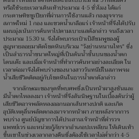
ต้นน้ำ เหนือน้ำตกโตนเต๊ะขึ้นไปประมาณ 5 กิโลเมตร
หรือใช้ระยะเวลาเดินเท้าประมาณ 4-5 ชั่วโมง ได้แก่
กระดาษทิชชูเปียกที่ผ่านการใช้งานแล้ว กองอุจจาระ
สภาพใหม่ 1 กอง และขวดน้ำเกลือแร่ เจ้าหน้าที่จึงได้ปรับ
แผนมุ่งเน้นการค้นหาไปตามเบาะแสดังกล่าว จนถึงเวลา
ประมาณ 15.30 น. จึงได้พบกระเป๋าเป้สีชมพูของผู้
สูญหายลอยมาติดโขดหินบริเวณ "วังย่านหนานไทร" ซึ่ง
เป็นลำธารน้ำขนาดใหญ่ที่เป็นต้นน้ำชั้นบนของน้ำตก
โตนเต๊ะ และเมื่อเจ้าหน้าที่ทำการค้นหาอย่างละเอียด ใน
เวลาต่อมาจึงได้พบร่างของนางสาววันทนีย์ในสภาพจม
น้ำเสียชีวิตติดอยู่กับโขดหินในธารน้ำตกดังกล่าว
จากลักษณะของจุดที่พบศพซึ่งเป็นหน้าผาสูงชันและ
มีน้ำตกไหลลงมา เจ้าหน้าที่จึงสันนิษฐานในเบื้องต้นว่าผู้
เสียชีวิตอาจพลัดหลงออกนอกเส้นทางปกติ และเกิด
อุบัติเหตุลื่นพลัดตกลงมาจากหน้าผา ภายหลังจากการ
พบร่าง ศูนย์บัญชาการได้ประสานเจ้าหน้าที่ตำรวจ
แพทย์เวร และหน่วยกู้ภัยจากอำเภอปะเหลียน ให้เดินเท้า
ขึ้นเขาในช่วงเวลากลางคืนซึ่งต้องใช้เวลาไม่ต่ำกว่า 4-5