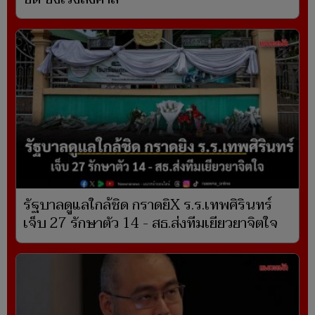
รัฐบาลดูแลใกล้ชิด กราดยิX ร.ร.เทพศิรินทร์
เจ็บ 27 รักษาตัว 14 - สธ.ส่งทีมเยียวยาจิตใจ