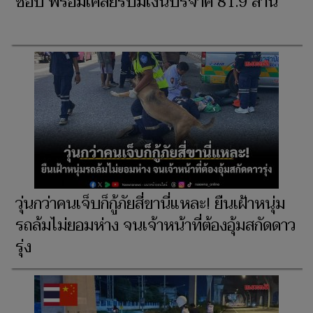
ชอบ พร้อมเคลียร์ปมเงินบริจาค 81.9 ล้าน
วุ่นกว่าคนเจ็บก็กู้ภัยสี่ขานี่แหละ! ยืนเฝ้าหนุ่ม
รถล้มไม่ยอมห่าง จนเจ้าหน้าที่ต้องอุ้มสกัดดาว
รุ่ง