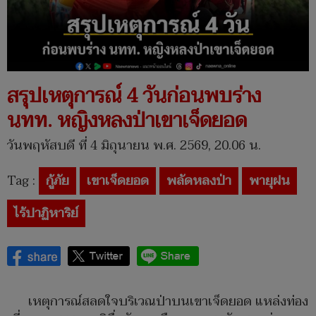
สรุปเหตุการณ์ 4 วันก่อนพบร่าง
นทท. หญิงหลงป่าเขาเจ็ดยอด
วันพฤหัสบดี ที่ 4 มิถุนายน พ.ศ. 2569, 20.06 น.
Tag :
กู้ภัย
เขาเจ็ดยอด
พลัดหลงป่า
พายุฝน
ไร้ปาฏิหาริย์
เหตุการณ์สลดใจบริเวณป่าบนเขาเจ็ดยอด แหล่งท่อง