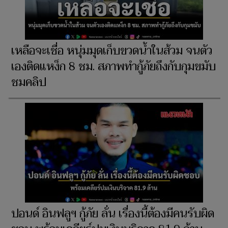
เหลือจะเชื่อ หนุ่มมุดเก็บขวดน้ำในส้วม จนตัว
เองติดแหง็ก 8 ชม. สภาพทำกู้ภัยถึงกับกุมขมับ
ชมคลิป
ปอนด์ อินฟลูฯ กู้ภัย ลั่น เรื่องนี้ต้องมีคนรับผิด