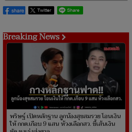
Breaking News
พริษฐ์ เปิดหลักฐาน ลูกน้องสุขสมรวย โอนเงิน
ให้ กกต.เกือบ 9 แสน ห้วงเลือกสว. ชี้เส้นเงิน
ชัด ชงเร่งส่งศาล