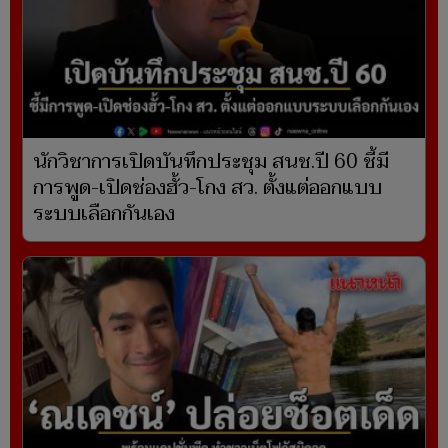
นักวิชาการเปิดบันทึกประชุม สนช.ปี 60 ชี้มี
การพูด-เปิดช่องฮั้ว-โกง สว. ตั้งแต่ออกแบบ
ระบบเลือกกันเอง