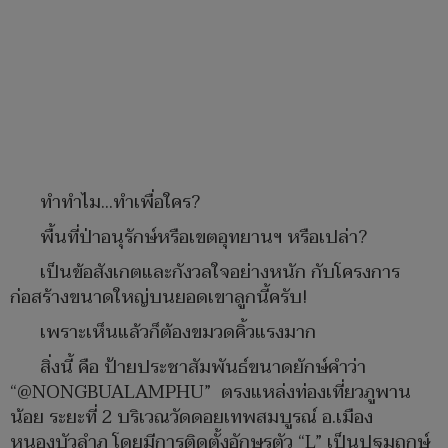
ทำทำไม...ทำเพื่อใคร?
พื้นที่ป่าอนุรักษ์หรือเขตอุทยานฯ หรือเปล่า?
เป็นข้อสังเกตและกังวลใจอย่างหนัก กับโครงการ
ก่อสร้างขนาดใหญ่บนยอดเขาลูกนี้ครับ!
เพราะเห็นแล้วก็ต้องขมวดคิ้วแรงมาก
สิ่งนี้ คือ ป้ายประชาสัมพันธ์ขนาดยักษ์คำว่า
“@NONGBUALAMPHU” ตรงแหล่งท่องเที่ยวภูพาน
น้อย ระยะที่ 2 บริเวณวัดดอยเทพสมบูรณ์ อ.เมือง
หนองบัวลำภู โดยมีการติดตั้งอักษรตัว “L” เป็นปฐมฤกษ์