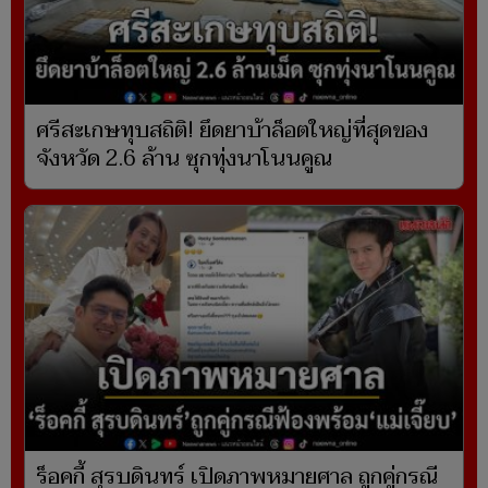
ศรีสะเกษทุบสถิติ! ยึดยาบ้าล็อตใหญ่ที่สุดของ
จังหวัด 2.6 ล้าน ซุกทุ่งนาโนนคูณ
ร็อคกี้ สุรบดินทร์ เปิดภาพหมายศาล ถูกคู่กรณี