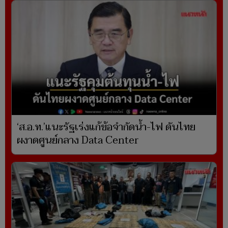
‘ส.อ.ท.’แนะรัฐเร่งแก้ข้อจำกัดน้ำ-ไฟ ดันไทย
ผงาดศูนย์กลาง Data Center