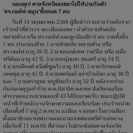
นอนคุก! ศาลจังหวัดสงขลาไม่ให้ประกันตัว
'สจ.กอล์ฟ-สมุน'ทั้งหมด 7 คน
วันที่ 14 พฤษภาคม 2568 ผู้สื่อข่าวรายงานว่าหลังจาก
เจ้าหน้าที่ตำรวจ สภ.เมืองสงขลา นำตัวนายสิรดนัย
พลายด้วง หรือ สจ.กอล์ฟ และลูกน้องอีก 6 คน รวมทั้งสิ้น
7 คน ประกอบด้วย 1.นายสิรดนัย พลายด้วง หรือ
สจ.กอล์ฟ อายุ 28 ปี, 2.นายพงษ์เทพ วาดวิไล หรือ หนึ่ง
ฟรีด้อม อายุ 41 ปี, 3.นายหนุ่มเสก ทองศรี อายุ 34 ปี,
4.นายรพีพงศ์ สวัสดิ์ชูแก้ว อายุ 40 ปี, 5.นายจักรพงษ์
เทพชุม อายุ 45 ปี, 6.นายศศรัณย์ สง่าบ้านโคก อายุ 38 ปี
และ 7.นายสรายุทธ หนูชัยแก้ว อายุ 32 ปี หลังจากร่วม
กันก่อเหตุรุมทำร้าย ด.ต.นิสาธิต คงเทพ สังกัดกองร้อย
ตำรวจตระเวนชายแดนที่ 43 ได้รับบาดเจ็บ ขณะปฏิบัติ
หน้าที่เจ้าพนักงานรักษาความสงบเรียบร้อย ประจำหน่วย
เลือกตั้งที่ 7 หมู่ 2 ต.พะวง อ.เมือง จ.สงขลา ในการเลือก
ตั้งสมาชิกสภาเทศบาลและนายกเทศมนตรีตำบลพะวง
เมื่อวันที่ 11 พ.ค.68 ที่ผ่านมา ไปฝากขังต่อศาลจังหวัด