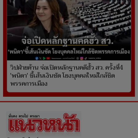
วิปฝ่ายค้าน จ่อเปิดหลักฐานคดีฮั้ว สว. ครั้งที่4
'พนิดา' ชี้เส้นเงินชัด โยงบุคคลใหม่ใกล้ชิด
พรรคการเมือง