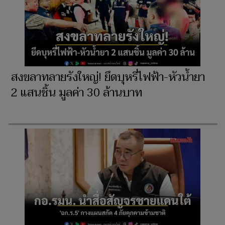
สงขลาทลายรังใหญ่! ยึดบุหรี่ไฟฟ้า-หัวน้ำยา
2 แสนชิ้น มูลค่า 30 ล้านบาท