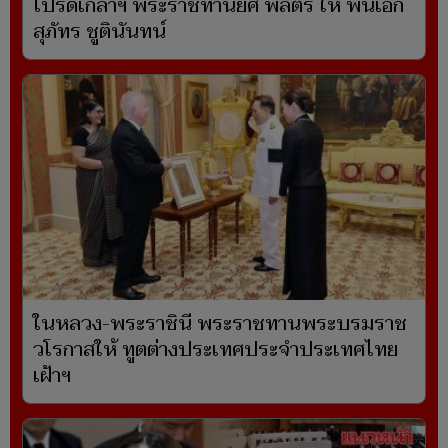
โปรดเกล้าฯ พระราชทานยศ พลตรี ให้ พันเอก
สุภัทร ชูตินันทน์
ในหลวง-พระราชินี พระราชทานพระบรมราช
วโรกาสให้ ทูตต่างประเทศประจำประเทศไทย
เฝ้าฯ