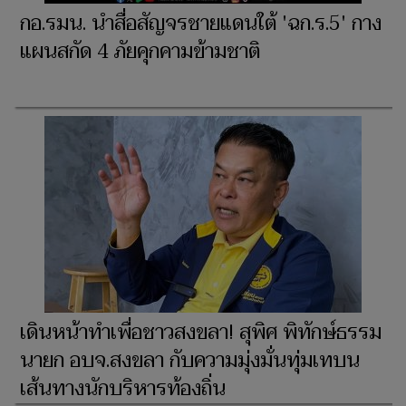
กอ.รมน. นำสื่อสัญจรชายแดนใต้ 'ฉก.ร.5' กาง
แผนสกัด 4 ภัยคุกคามข้ามชาติ
เดินหน้าทำเพื่อชาวสงขลา! สุพิศ พิทักษ์ธรรม
นายก อบจ.สงขลา กับความมุ่งมั่นทุ่มเทบน
เส้นทางนักบริหารท้องถิ่น