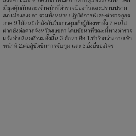
สงขลา เนื่องจากครบกำหนดการควบคุมตัวที่โรงพัก โดย
มีชุดคุ้มกันและเจ้าหน้าที่ตำรวจป้องกันและปราบปราม
สภ.เมืองสงขลา รวมทั้งหน่วยปฏิบัติการพิเศษตำรวจภูธร
ภาค 9 ได้สนธิกำลังกันในการคุมตัวผู้ต้องหาทั้ง 7 คนไป
ฝากขังต่อศาลจังหวัดสงขลา โดยข้อหาที่ขณะนี้ทางตำรวจ
แจ้งดำเนินคดีรวมทั้งสิ้น 3 ข้อหา คือ 1.ทำร้ายร่างกายเจ้า
หน้าที่ 2.ต่อสู้ขัดขืนการจับกุม และ 3.อั่งยี่ซ่องโจร