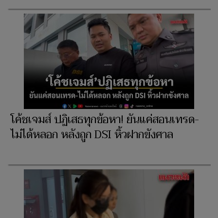
โค้ชเจมส์ ปฏิเสธทุกข้อหา! ยันแค่สอนเทรด-
ไม่ได้หลอก หลังถูก DSI หิ้วฝากขังศาล