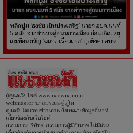
พลิกปูม ‘ธงชัย เย็นประเสริฐ’ นายก อบจ.นนท์
5 สมัย จากตำรวจสู่ถนนการเมือง ก่อนเกิดเหตุ
สะเทือนขวัญ ‘ฉลอง เรี่ยวแรง’ บุกยิงคา อบจ
ผู้ดูแลเว็บไซต์ www.naewna.com
webmaster นายปรเมษฐ์ ภู่โต
ดูแลรับผิดชอบข่าว/ภาพ/โฆษณา/ข้อมูลอื่นๆที่
เกี่ยวข้องกับเว็บไซต์
กรรมการบริษัทฯ, กรรมการผู้มีอำนาจ ไม่มีส่วน
เกี่ยวข้องกับการนำเสนอข่าว/ภาพ/ข้อมูลใดๆใน