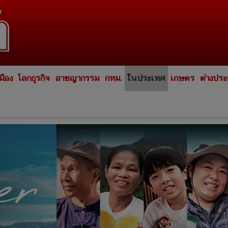
มือง
โลกธุรกิจ
อาชญากรรม
กทม.
ในประเทศ
เกษตร
ต่างปร