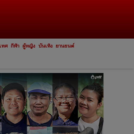
ะเทศ
กีฬา
ผู้หญิง
บันเทิง
ยานยนต์