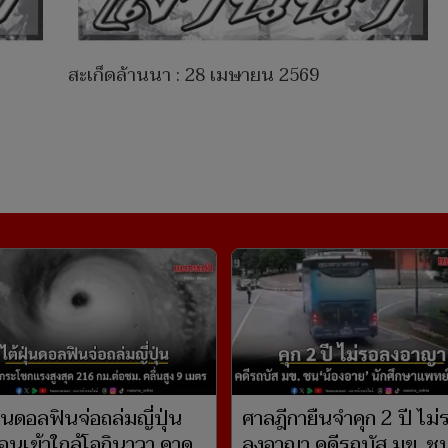
สะเก็ดล้านนา : 28 เมษายน 2569
ุ่นดอลฟินจ่อถล่มญี่ปุ่น
ศาลฎีกายืนจำคุก 2 ปี ไม่
่อนเข้าใกล้โอกินาวา คาด
ลงอาญา คดีรถบัส มข. ช