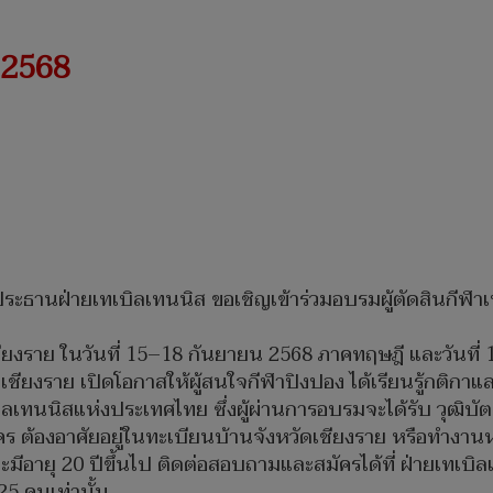
 2568
ประธานฝ่ายเทเบิลเทนนิส ขอเชิญเข้าร่วมอบรมผู้ตัดสินกีฬา
ียงราย ในวันที่ 15–18 กันยายน 2568 ภาคทฤษฎี และวันที่
 เชียงราย เปิดโอกาสให้ผู้สนใจกีฬาปิงปอง ได้เรียนรู้กติกา
เทนนิสแห่งประเทศไทย ซึ่งผู้ผ่านการอบรมจะได้รับ วุฒิบัต
มัคร ต้องอาศัยอยู่ในทะเบียนบ้านจังหวัดเชียงราย หรือทำงานห
ะมีอายุ 20 ปีขึ้นไป ติดต่อสอบถามและสมัครได้ที่ ฝ่ายเทเบ
25 คนเท่านั้น