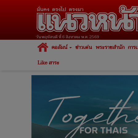
วันพฤหัสบดี ที่ 6 สิงหาคม พ.ศ. 2569
คอลัมน์
ข่าวเด่น
พระราชสำนัก
การเ
Like สาระ