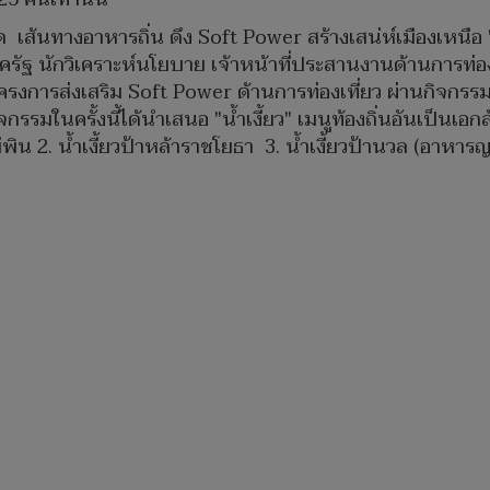
็ด เส้นทางอาหารถิ่น ดึง Soft Power สร้างเสน่ห์เมืองเหนือ
ครัฐ นักวิเคราะห์นโยบาย เจ้าหน้าที่ประสานงานด้านการท่องเ
โครงการส่งเสริม Soft Power ด้านการท่องเที่ยว ผ่านกิจกรร
รรมในครั้งนี้ได้นำเสนอ "น้ำเงี้ยว" เมนูท้องถิ่นอันเป็นเอก
่พิน 2. น้ำเงี้ยวป้าหล้าราชโยธา 3. น้ำเงี้ยวป้านวล (อาหารญ