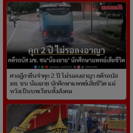
ศาลฎีกายืนจำคุก 2 ปี ไม่รอลงอาญา คดีรถบัส
มข. ชน น้องอาย นักศึกษาแพทย์เสียชีวิต แม่
หวังเป็นบทเรียนทั้งสังคม