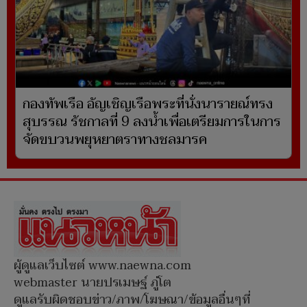
กองทัพเรือ อัญเชิญเรือพระที่นั่งนารายณ์ทรง
สุบรรณ รัชกาลที่ 9 ลงน้ำเพื่อเตรียมการในการ
จัดขบวนพยุหยาตราทางชลมารค
ผู้ดูแลเว็บไซต์ www.naewna.com
webmaster นายปรเมษฐ์ ภู่โต
ดูแลรับผิดชอบข่าว/ภาพ/โฆษณา/ข้อมูลอื่นๆที่