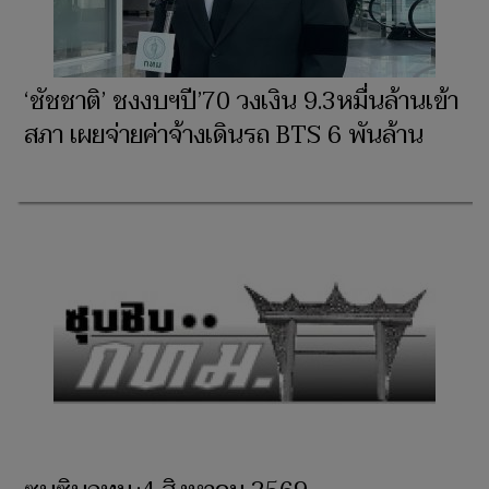
‘ชัชชาติ’ ชงงบฯปี’70 วงเงิน 9.3หมื่นล้านเข้า
สภา เผยจ่ายค่าจ้างเดินรถ BTS 6 พันล้าน