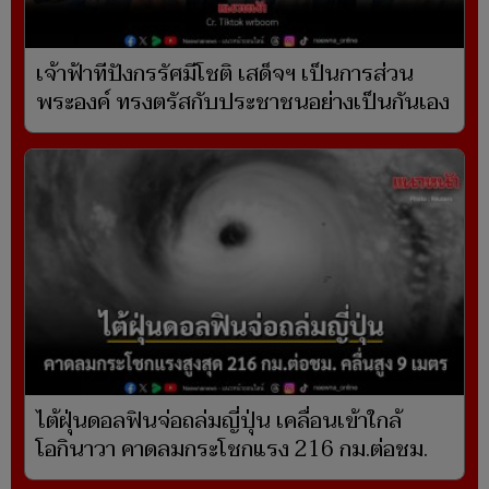
เจ้าฟ้าทีปังกรรัศมีโชติ เสด็จฯ เป็นการส่วน
พระองค์ ทรงตรัสกับประชาชนอย่างเป็นกันเอง
ไต้ฝุ่นดอลฟินจ่อถล่มญี่ปุ่น เคลื่อนเข้าใกล้
โอกินาวา คาดลมกระโชกแรง 216 กม.ต่อชม.