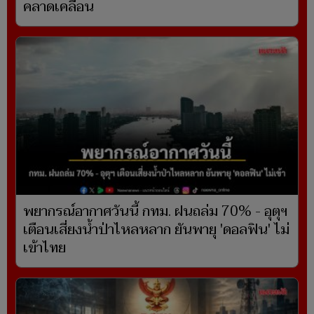
คลาดเคลื่อน
พยากรณ์อากาศวันนี้ กทม. ฝนถล่ม 70% - อุตุฯ
เตือนเสี่ยงน้ำป่าไหลหลาก ยันพายุ 'ดอลฟิน' ไม่
เข้าไทย