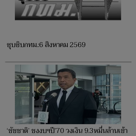
ซุบซิบกทม.:6 สิงหาคม 2569
‘ชัชชาติ’ ชงงบฯปี’70 วงเงิน 9.3หมื่นล้านเข้า