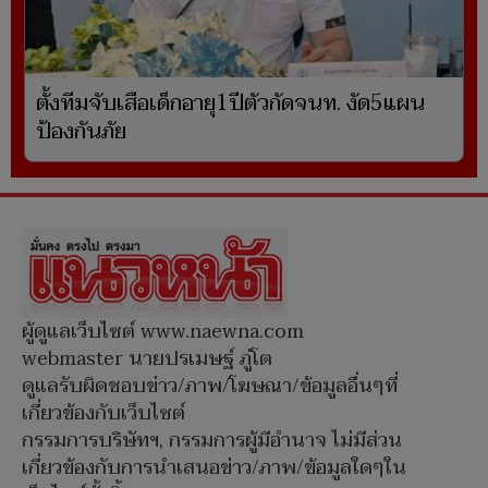
ตั้งทีมจับเสือเด็กอายุ1ปีตัวกัดจนท. งัด5แผน
ป้องกันภัย
ผู้ดูแลเว็บไซต์ www.naewna.com
webmaster นายปรเมษฐ์ ภู่โต
ดูแลรับผิดชอบข่าว/ภาพ/โฆษณา/ข้อมูลอื่นๆที่
เกี่ยวข้องกับเว็บไซต์
กรรมการบริษัทฯ, กรรมการผู้มีอำนาจ ไม่มีส่วน
เกี่ยวข้องกับการนำเสนอข่าว/ภาพ/ข้อมูลใดๆใน