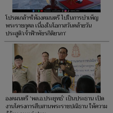
โปรดเกล้าฯให้องคมนตรี ไปในการบำเพ็ญ
พระราชกุศล เนื่องในโอกาสวันคล้ายวัน
ประสูติ’เจ้าฟ้าพัชรกิติยาภา‘
องคมนตรี 'พล.อ.ประยุทธ์' เป็นประธาน เปิด
งานโครงการสืบสานพระราชปณิธาน ให้ความ