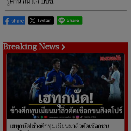
รู้ด้าน กม.แก่ ปชช.
Breaking News
เฮทุกนัด!ช้างศึกทุบเมียนมาลิ่วตัดเชือกชน