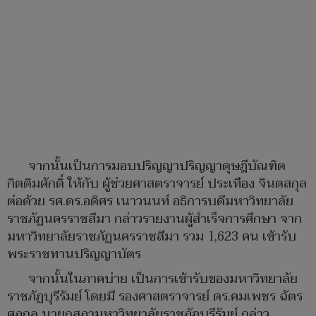
จากนั้นเป็นการมอบปริญญาปริญญาดุษฎีบัณฑิต
กิตติมศักดิ์ ให้กับ ผู้ช่วยศาสตราจารย์ ประเทือง จินตสกุล
ต่อด้วย รศ.ดร.อดิศร เนาวนนท์ อธิการบดีมหาวิทยาลัย
ราชภัฏนครราชสีมา กล่าวรายงานผู้สำเร็จการศึกษา จาก
มหาวิทยาลัยราชภัฏนครราชสีมา รวม 1,623 คน เข้ารับ
พระราชทานปริญญาบัตร
จากนั้นในภาคบ่าย เป็นการเข้ารับของมหาวิทยาลัย
ราชภัฏบุรีรัมย์ โดยมี รองศาสตราจารย์ ดร.คมเพชร ฉัตร
ศุภกุล นายกสภามหาวิทยาลัยราชภัฏบุรีรัมย์ กล่าว