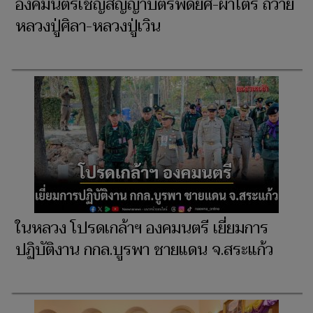
องคมนตรีเชิญสัญญาบัตรพัดยศ-ผ้าไตร ถวาย
หลวงปู่ศิลา-หลวงปู่เวิน
ในหลวง โปรดเกล้าฯ องคมนตรี เยี่ยมการ
ปฏิบัติงาน กกล.บูรพา ชายแดน จ.สระแก้ว