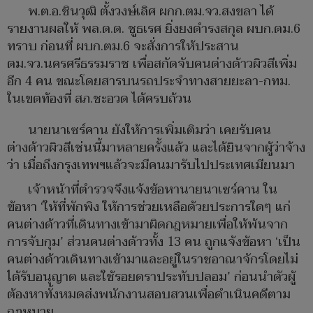
พ.ต.อ.ชินวุฒิ ตั้งวงษ์เลิศ ผกก.ตม.จว.สงขลา ได้
รายงานผลให้ พล.ต.ต. ชูธเรศ ยิ่งยงดำรงสกุล ผบก.ตม.6
ทราบ ก่อนที่ ผบก.ตม.6 จะสั่งการให้ประสาน
ตม.จว.นครศรีธรรมราช เพื่อสกัดจับคนต่างด้าวผิวสีเพิ่ม
อีก 4 คน ขณะโดยสารบนรถประจำทางสายยะลา-กทม.
ในเขตท้องที่ สภ.ชะอวด ได้ครบถ้วน
นายนาเซร์คาน ยังให้การเพิ่มเติมว่า เคยรับคน
ต่างด้าวผิวสีเช่นนี้มาหลายครั้งแล้ว และได้ยินจากผู้ว่าจ้าง
ว่า เมื่อถึงกรุงเทพฯแล้วจะมีคนมารับไปประเทศเมียนมา
เจ้าหน้าที่ตำรวจจึงแจ้งข้อหานายนาเซร์คาน ใน
ข้อหา ‘ให้ที่พักพิง ให้การช่วยเหลือด้วยประการใดๆ แก่
คนต่างด้าวที่เดินทางเข้ามาผิดกฎหมายเพื่อให้พ้นจาก
การจับกุม’ ส่วนคนต่างด้าวทั้ง 13 คน ถูกแจ้งข้อหา ‘เป็น
คนต่างด้าวเดินทางเข้ามาและอยู่ในราชอาณาจักรโดยไม่
ได้รับอนุญาต และใช้รอยตราประทับปลอม’ ก่อนนำตัวผู้
ต้องหาทั้งหมดส่งพนักงานสอบสวนเพื่อดำเนินคดีตาม
กฎหมาย