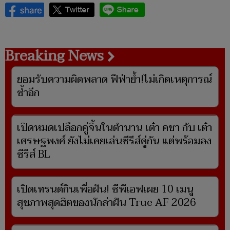
Breaking News
ยอมรับความผิดพลาด ฟีฟ่าย้ำ!ไม่เกิดเหตุการณ์
ซ้ำอีก
เปิดหมดเปลือกคู่จิ้นในตำนาน เต๋า คชา กับ เต๋า
เศรษฐพงศ์ ยังไม่เคยเล่นซีรีส์คู่กัน แต่พร้อมลง
ซีรีส์ BL
เปิดเทรนด์กินเพื่อฝัน! ซีพีเอฟเผย 10 เมนู
สุขภาพสุดฮิตของนักล่าฝัน True AF 2026