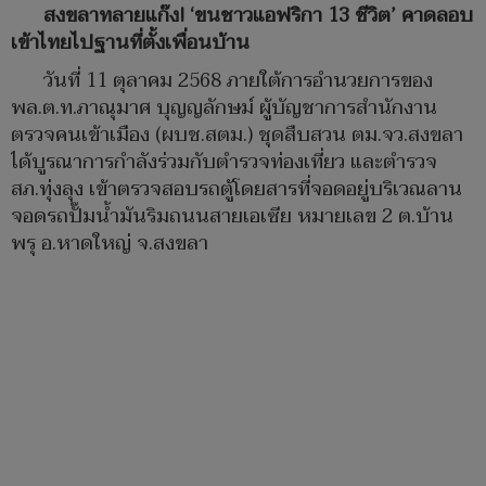
สงขลาทลายแก๊ง! ‘ขนชาวแอฟริกา 13 ชีวิต’ คาดลอบ
เข้าไทยไปฐานที่ตั้งเพื่อนบ้าน
วันที่ 11 ตุลาคม 2568 ภายใต้การอำนวยการของ
พล.ต.ท.ภาณุมาศ บุญญลักษม์ ผู้บัญชาการสำนักงาน
ตรวจคนเข้าเมือง (ผบช.สตม.) ชุดสืบสวน ตม.จว.สงขลา
ได้บูรณาการกำลังร่วมกับตำรวจท่องเที่ยว และตำรวจ
สภ.ทุ่งลุง เข้าตรวจสอบรถตู้โดยสารที่จอดอยู่บริเวณลาน
จอดรถปั๊มน้ำมันริมถนนสายเอเซีย หมายเลข 2 ต.บ้าน
พรุ อ.หาดใหญ่ จ.สงขลา