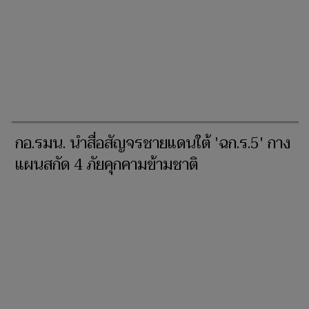
กอ.รมน. นำสื่อสัญจรชายแดนใต้ 'ฉก.ร.5' กาง
แผนสกัด 4 ภัยคุกคามข้ามชาติ