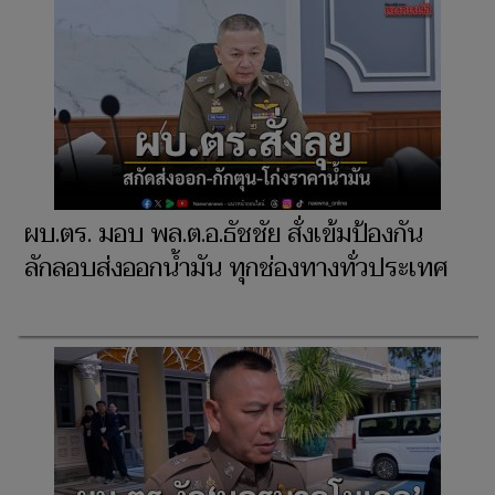
ผบ.ตร. มอบ พล.ต.อ.ธัชชัย สั่งเข้มป้องกัน
ลักลอบส่งออกน้ำมัน ทุกช่องทางทั่วประเทศ