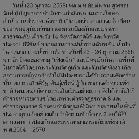
วันนี้ (23 ตุลาคม 2568) พล.ต.ท.ชัยต์พจน สูวรรณ
รักษ์ ผู้บัญชาการสำนักงานกำลังพล และรองโฆษก
สำนักงานตำรวจแห่งชาติ เปิดเผยว่า จากการแจ้งเตือน
ของกรมอุตุนิยมวิทยา และกรมป้องกันและบรรเทา
สาธารณภัย เฝ้าระวัง 14 จังหวัดภาคใต้ และจังหวัด
ประจวบคีรีขันธ์ จากสถานการณ์น้ำท่วมฉับพลัน น้ำป่า
ไหลหลาก และน้ำท่วมขัง ช่วงวันที่ 23 - 26 ตุลาคม 2568
จากอิทธิพลของพายุ “เฟิงเฉิน” และปัจจุบันมีหลายพื้นที่
ในภาคใต้ โดยเฉพาะจังหวัดภูเก็ต และจังหวัดพังงา เกิด
สถานการณ์อุทกภัยทำให้มีประชาชนได้รับความเดือดร้อน
นั้น พล.ต.อ.กิตติ์รัฐ พันธุ์เพ็ชร์ ผู้บัญชาการตำรวจแห่ง
ชาติ (ผบ.ตร.) มีความห่วงใยเป็นอย่างมาก จึงได้กำชับให้
ตำรวจหน่วยต่างๆ โดยเฉพาะตำรวจภูธรภาค 8 และ
ตำรวจภูธรภาค 9 ระดมกำลังดูแลพี่น้องประชาชนในพื้นที่
ประสบอุทกภัยอย่างเต็มกำลังตามข้อสั่งการที่เคยให้ไว้
ตามแผนการป้องกันและบรรเทาสาธารณภัยแห่งชาติ
พ.ศ.2564 – 2570