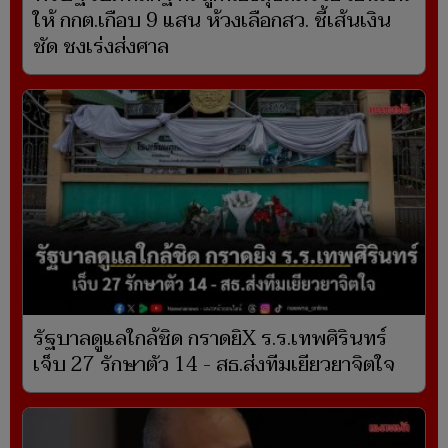
ให้ กกต.เกือบ 9 แสน ห้วงเลือกสว. ชี้เส้นเงิน
ชัด ชงเร่งส่งศาล
รัฐบาลดูแลใกล้ชิด กราดยิX ร.ร.เทพศิรินทร์
เจ็บ 27 รักษาตัว 14 - สธ.ส่งทีมเยียวยาจิตใจ