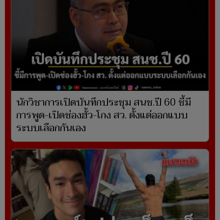
นักวิชาการเปิดบันทึกประชุม สนช.ปี 60 ชี้มี
การพูด-เปิดช่องฮั้ว-โกง สว. ตั้งแต่ออกแบบ
ระบบเลือกกันเอง