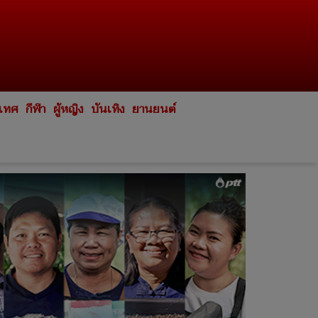
ะเทศ
กีฬา
ผู้หญิง
บันเทิง
ยานยนต์