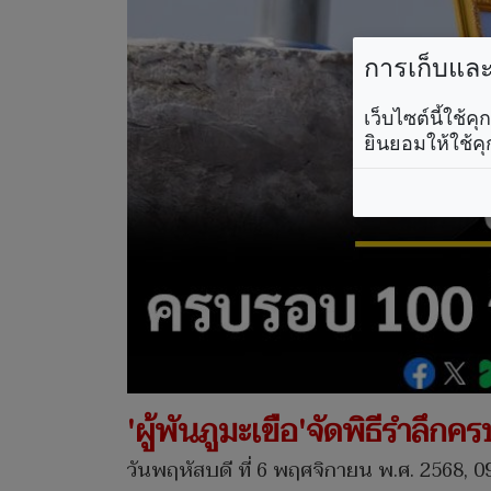
การเก็บและใ
เว็บไซต์นี้ใช้
ยินยอมให้ใช้คุ
'ผู้พันภูมะเขือ'จัดพิธีรำลึก
วันพฤหัสบดี ที่ 6 พฤศจิกายน พ.ศ. 2568, 0