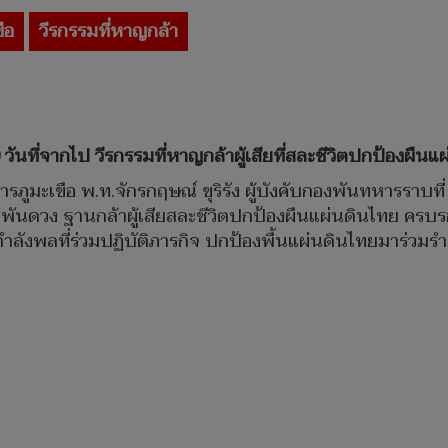
ขือ
วีรกรรมที่หาญกล้า
0 วันที่จากไป วีรกรรมที่หาญกล้าผู้เสียที่สละชีวิตปกป้องผื
ารภูมะเขือ พ.ท.จักรกฤษณ์ ขุริรัง ผู้บังคับกองพันทหารราบที่
 พันดวง ฐานกล้าผู้เสียสละชีวิตปกป้องผืนแผ่นดินไทย ครบร
กำลังพลที่ร่วมปฏิบัติภารกิจ ปกป้องพื้นแผ่นดินไทยมาร่วม