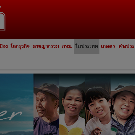
มือง
โลกธุรกิจ
อาชญากรรม
กทม.
ในประเทศ
เกษตร
ต่างปร