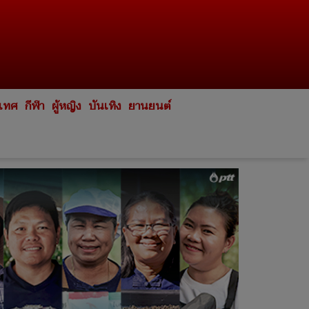
ะเทศ
กีฬา
ผู้หญิง
บันเทิง
ยานยนต์