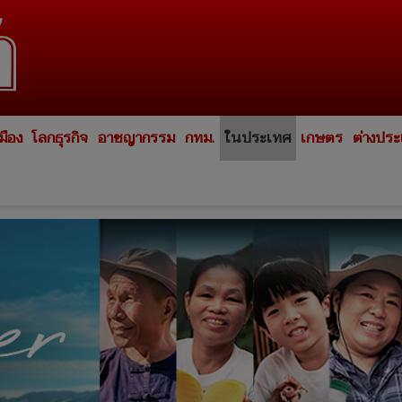
มือง
โลกธุรกิจ
อาชญากรรม
กทม.
ในประเทศ
เกษตร
ต่างปร