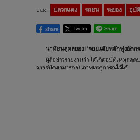
Tag :
ปลวกแดง
รถชน
ระยอง
อุบัต
นาทีชนสุดสยอง! 'จยย.เสียหลักพุ่งอัดกระบ
ผู้สื่อข่าวรายงานว่า ได้เกิดอุบัติ
วงจรปิดสามารถจับภาพเหตุการณ์ไว้ได้