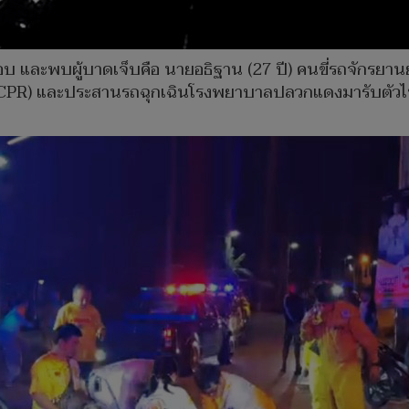
จสอบ และพบผู้บาดเจ็บคือ นายอธิฐาน (27 ปี) คนขี่รถจักรยา
หัวใจ (CPR) และประสานรถฉุกเฉินโรงพยาบาลปลวกแดงมารับตัว