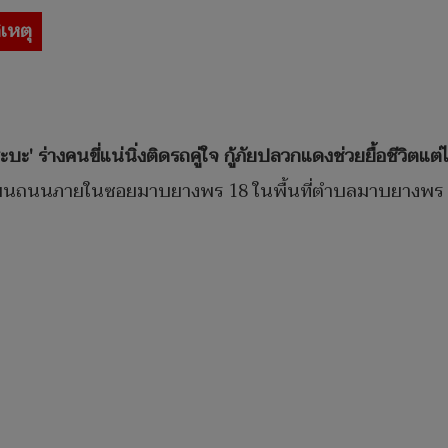
ิเหตุ
ะ' ร่างคนขี่แน่นิ่งติดรถคู่ใจ กู้ภัยปลวกแดงช่วยยื้อชีวิตแต่
เหตุสลดบนถนนภายในซอยมาบยางพร 18 ในพื้นที่ตำบลมาบยางพ