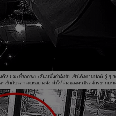
คืน ขณะที่รถกระบะคันหนึ่งกำลังขับเข้าโค้งตามปกติ จู่ ๆ ร
งาเข้ากับรถกระบะอย่างจัง ทำให้ร่างของคนขี่รถจักรยานยนต์แน