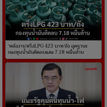
‘พลังงาน’ตรึงLPG 423 บาท/ถัง ฉุดฐานะ
กองทุนน้ำมันติดลบแตะ 7.18 หมื่นล้าน