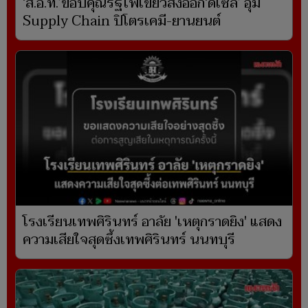
‘ส.อ.ท.’ขอบคุณรัฐไฟเขียวส่งออก‘ดีเซล’ อุ้ม
Supply Chain ปิโตรเคมี-ยานยนต์
โรงเรียนเทพศิรินทร์ อาลัย 'เหตุกราดยิง' แสดง
ความเสียใจสุดซึ้งเทพศิรินทร์ นนทบุรี