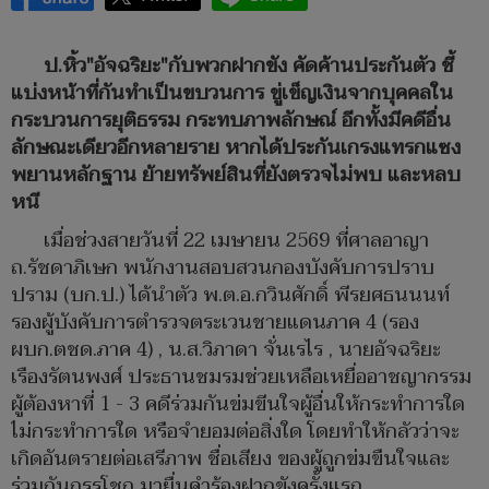
ป.หิ้ว"อัจฉริยะ"กับพวกฝากขัง คัดค้านประกันตัว ชี้
แบ่งหน้าที่กันทำเป็นขบวนการ ขู่เข็ญเงินจากบุคคลใน
กระบวนการยุติธรรม กระทบภาพลักษณ์ อีกทั้งมีคดีอื่น
ลักษณะเดียวอีกหลายราย หากได้ประกันเกรงแทรกแซง
พยานหลักฐาน ย้ายทรัพย์สินที่ยังตรวจไม่พบ และหลบ
หนี
เมื่อช่วงสายวันที่ 22 เมษายน 2569 ที่ศาลอาญา
ถ.รัชดาภิเษก พนักงานสอบสวนกองบังคับการปราบ
ปราม (บก.ป.) ได้นำตัว พ.ต.อ.กวินศักดิ์ พีรยศธนนนท์
รองผู้บังคับการตำรวจตระเวนชายแดนภาค 4 (รอง
ผบก.ตชด.ภาค 4) , น.ส.วิภาดา จั่นเรไร , นายอัจฉริยะ
เรืองรัตนพงศ์ ประธานชมรมช่วยเหลือเหยื่ออาชญากรรม
ผู้ต้องหาที่ 1 - 3 คดีร่วมกันข่มขีนใจผู้อื่นให้กระทำการใด
ไม่กระทำการใด หรือจำยอมต่อสิ่งใด โดยทำให้กลัวว่าจะ
เกิดอันตรายต่อเสรีภาพ ชื่อเสียง ของผู้ถูกข่มขืนใจและ
ร่วมกันกรรโชก มายื่นคำร้องฝากขังครั้งแรก