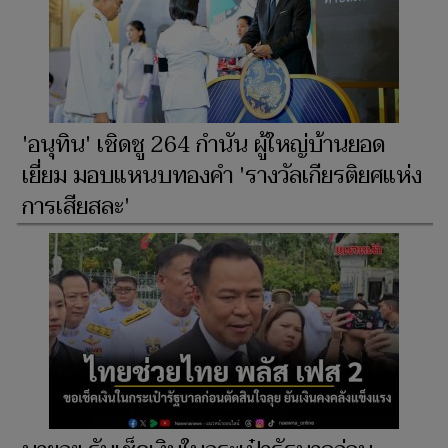
'อนุทิน' เชิดชู 264 กำนัน ผู้ใหญ่บ้านยอด
เยี่ยม มอบแหนบทองคำ 'รางวัลเกียรติยศแห่ง
การเสียสละ'