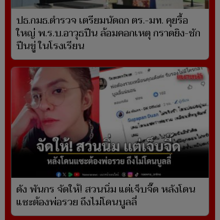
ปธ.กมธ.ตำรวจ เตรียมนัดถก ตร.-มท. คุยรื้อ
ใหญ่ พ.ร.บ.อาวุธปืน ล้อมคอกเหตุ กราดยิง-ชัก
ปืนขู่ ในโรงเรียน
ดัง พันกร จัดให้! สวนนิ่ม แต่เจ็บจี๊ด หลังโดน
แซะต้องพ่อรวย ถึงไม่โดนบูลลี่