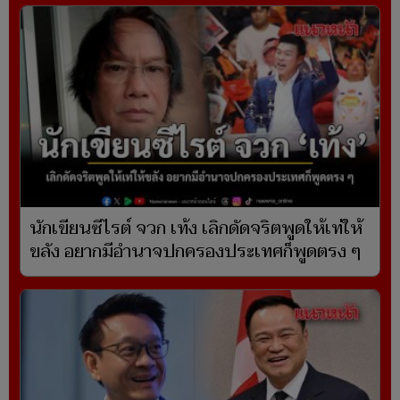
นักเขียนซีไรต์ จวก เท้ง เลิกดัดจริตพูดให้เท่ให้
ขลัง อยากมีอำนาจปกครองประเทศก็พูดตรง ๆ