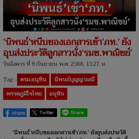
‘นิพนธ์’หนีบซองเอกสารเข้า‘ภท.’ ยัง
อุบส่งประวัติลูกสาวนั่ง‘รมช.พาณิชย์’
วันอังคาร ที่ 9 กันยายน พ.ศ. 2568, 13.27 น.
Tag :
ครม.อนุทิน
นิพนธ์บุญญามณี
พรรคภูมิใจไทย
อนุทิน
‘นิพนธ์’หนีบซองเอกสารเข้า‘ภท.’ ยังอุบส่งประวัติ