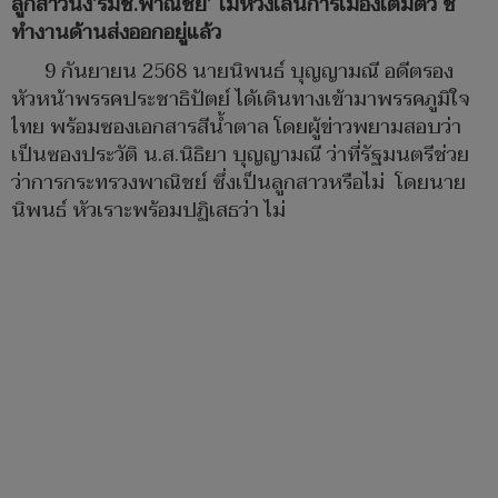
ลูกสาวนั่ง‘รมช.พาณิชย์’ ไม่ห่วงเล่นการเมืองเต็มตัว ชี้
ทำงานด้านส่งออกอยู่แล้ว
9 กันยายน 2568 นายนิพนธ์ บุญญามณี อดีตรอง
หัวหน้าพรรคประชาธิปัตย์ ได้เดินทางเข้ามาพรรคภูมิใจ
ไทย พร้อมซองเอกสารสีน้ำตาล โดยผู้ข่าวพยามสอบว่า
เป็นซองประวัติ น.ส.นิธิยา บุญญามณี ว่าที่รัฐมนตรีช่วย
ว่าการกระทรวงพาณิชย์ ซึ่งเป็นลูกสาวหรือไม่ โดยนาย
นิพนธ์ หัวเราะพร้อมปฏิเสธว่า ไม่