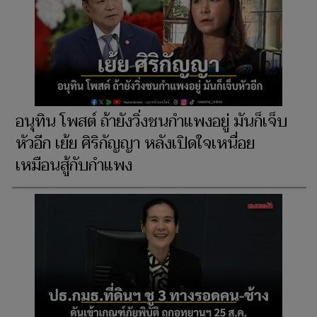
อนุทิน โพสต์ ถ้ายังวิ่งชนกำแพงอยู่ มันก็เจ็บ
หัวอีก เย้ย ศิริกัญญา หลังเปิดใจเหนื่อย
เหมือนสู้กับกำแพง