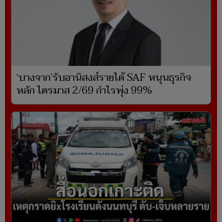
‘บางจาก’รับอานิสงส์รายได้ SAF หนุนธุรกิจ
หลัก ไตรมาส 2/69 กำไรพุ่ง 99%