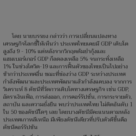
โดย นายบรรยง กล่าวว่า การเปลี่ยนแปลงทาง
เศรษฐกิจโลกชี้ให้เห็นว่า ประเทศไทยเคยมี GDP เติบโต
สูงถึง 9 - 10% แต่หลังจากวิกฤตต้มยำกุ้งและ
แฮมเบอร์เกอร์ GDP ก็ลดลงเหลือ 5% จนกระทั่งเหลือ
1% ในช่วงโควิด-19 และการฟื้นตัวของไทยเป็นไปอย่าง
ช้ากว่าประเทศอื่น ขณะที่ช่องว่าง GDP ระหว่างประเทศ
กำลังพัฒนาและประเทศพัฒนาแล้วกำลังแคบลง จากการ
วิเคราะห์ 8 ดัชนีที่วัดการเติบโตทางเศรษฐกิจ เช่น GDP,
อัตราเงินเฟ้อ, การส่งออก, การคอร์รัปชั่น, การกระจายตัว,
สถาบัน และความยั่งยืน พบว่าประเทศไทย ไม่ติดอันดับ 1
ใน 50 ของดัชนีใดๆ เลย โดยบางดัชนีมีคะแนนตามหลัง
ประเทศเกาหลีเหนือ มีเพียงดัชนีเดียวที่ปรับตัวดีขึ้นคือ
ดัชนีคอร์รัปชัน