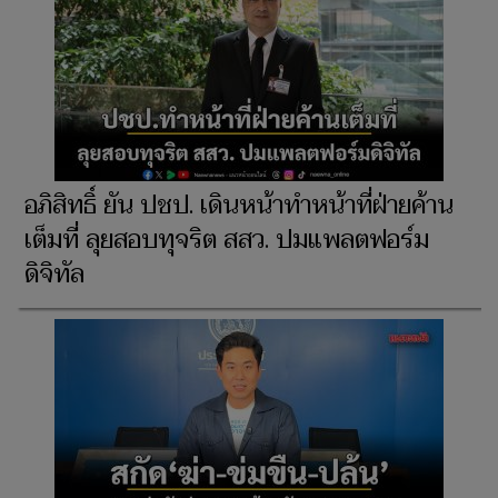
อภิสิทธิ์ ยัน ปชป. เดินหน้าทำหน้าที่ฝ่ายค้าน
เต็มที่ ลุยสอบทุจริต สสว. ปมแพลตฟอร์ม
ดิจิทัล