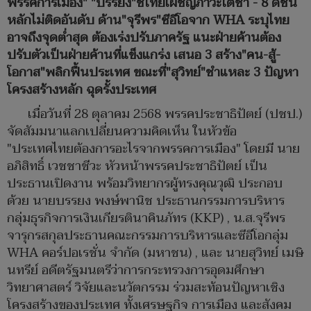
พรรคการเมือง" "บรรยง"ชี้ไทยเผชิญภาวะโตช้า - 8 ดัชนี
หลักไม่ติดอันดับ ด้าน"จุรีพร"ซีอีโอจาก WHA ระบุไทย
อาจถึงจุดต่ำสุด ต้องเร่งปรับภาครัฐ แนะฝ่ายค้านต้อง
ปรับตัวเป็นฝ่ายค้านที่แข็งแกร่ง เสนอ 3 สร้าง"คน-สู้-
โอกาส"พลิกฟื้นประเทศ ขณะที่"สุวิทย์"ชำแหละ 3 ปัญหา
โครงสร้างหลัก ฉุดรั้งประเทศ
เมื่อวันที่ 28 ตุลาคม 2568 พรรคประชาธิปัตย์ (ปชป.)
จัดสัมมนาแลกเปลี่ยนความคิดเห็น ในหัวข้อ
"ประเทศไทยต้องการอะไรจากพรรคการเมือง" โดยมี นาย
อภิสิทธิ์ เวชชาชีวะ หัวหน้าพรรคประชาธิปัตย์ เป็น
ประธานเปิดงาน พร้อมวิทยากรผู้ทรงคุณวุฒิ ประกอบ
ด้วย นายบรรยง พงษ์พานิช ประธานกรรมการบริหาร
กลุ่มธุรกิจการเงินเกียรตินาคินภัทร (KKP) , น.ส.จุรีพร
จารุกรสกุลประธานคณะกรรมการบริหารและซีอีโอกลุ่ม
WHA คอร์ปอเรชั่น จำกัด (มหาชน) , และ นายสุวิทย์ เมษิ
นทรีย์ อดีตรัฐมนตรีว่าการกระทรวงการอุดมศึกษา
วิทยาศาสตร์ วิจัยและนวัตกรรม ร่วมสะท้อนปัญหาเชิง
โครงสร้างของประเทศ ทั้งเศรษฐกิจ การเมือง และสังคม