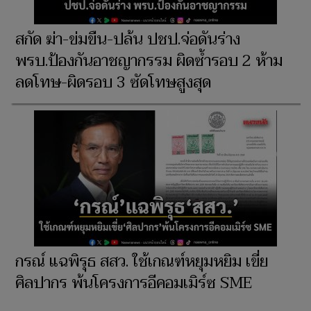
สกัด ฆ่า-ข่มขืน-ปล้น ปชป.จ่อดันร่าง
พรบ.ป้องกันอาชญากรรม ผิดซ้ำรอบ 2 ห้าม
ลดโทษ-ผิดรอบ 3 ซัดโทษสูงสุด
กรณ์ แฉพิรุธ สสว. ใช้เกณฑ์หยุมหยิม เขี่ย
ศิลปากร พ้นโครงการอีคอมเมิร์ซ SME