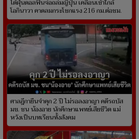
ไต้ฝุ่นดอลฟินจ่อถล่มญี่ปุ่น เคลื่อนเข้าใกล้
โอกินาวา คาดลมกระโชกแรง 216 กม.ต่อชม.
ศาลฎีกายืนจำคุก 2 ปี ไม่รอลงอาญา คดีรถบัส
มข. ชน น้องอาย นักศึกษาแพทย์เสียชีวิต แม่
หวังเป็นบทเรียนทั้งสังคม