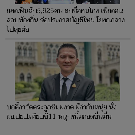
กสถ.ฟันฉับ5,925คน ลบชื่อคนโกง เพิกถอน
สอบท้องถิ่น จ่อประกาศบัญชีใหม่ โยงก.กลาง
ไปลุยต่อ
บอดี้การ์ดตระกูลชินผงาด ผู้กำกับหนุ่ย นั่ง
ผอ.ปยป.เทียบซี11 หนู-หนิมกอดชื่นมื่น