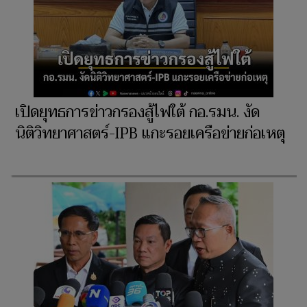
เปิดยุทธการข่าวกรองสู้ไฟใต้ กอ.รมน. งัด
นิติวิทยาศาสตร์-IPB แกะรอยเครือข่ายก่อเหตุ