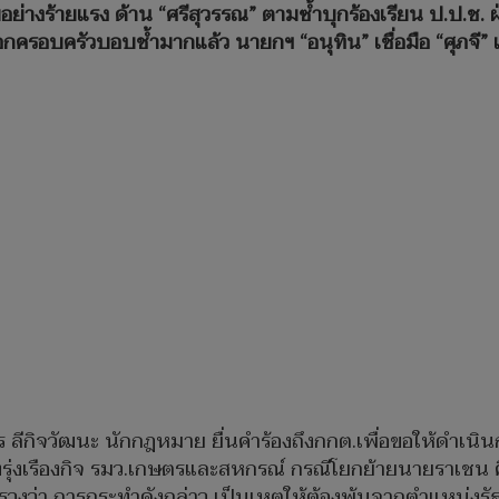
่างร้ายแรง ด้าน “ศรีสุวรรณ” ตามซ้ำบุกร้องเรียน ป.ป.ช. ฝ
อกครอบครัวบอบช้ำมากแล้ว นายกฯ “อนุทิน” เชื่อมือ “ศุภจี
กร ลีกิจวัฒนะ นักกฎหมาย ยื่นคำร้องถึงกกต.เพื่อขอให้ดำเน
 จึงรุ่งเรืองกิจ รมว.เกษตรและสหกรณ์ กรณีโยกย้ายนายราเ
งว่า การกระทำดังกล่าว เป็นเหตุให้ต้องพ้นจากตำแหน่งรั