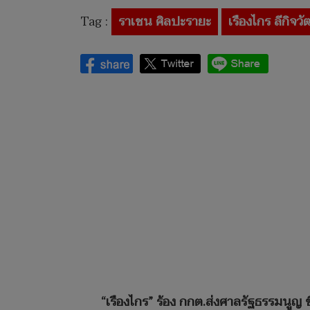
Tag :
ราเชน ศิลปะรายะ
เรืองไกร ลีกิจว
“เรืองไกร” ร้อง กกต.ส่งศาลรัฐธรรมนูญ