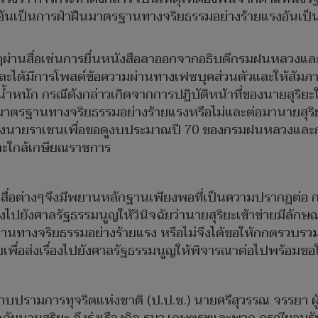
กรรมอันเป็นการฝ่าฝืนมาตรฐานทางจริยธรรมอย่างร้ายแรงอัน
รากฏผ่านสื่อเช่นการยื่นหนังสือลาออกจากอธิบดีกรมฝนหลวงแ
ด้มีการโพสต์ข้อความผ่านทางเฟซบุคส่วนตัวและให้สัมภาษณ์
ำหนัก กรณีดังกล่าวเกิดจากการปฏิบัติหน้าที่ของนายสุริยะใ
นมาตรฐานทางจริยธรรมอย่างร้ายแรงหรือไม่และต่อมานายสุริย
ยังนายราเชนเพื่อขอดูงบประมาณปี 70 ของกรมฝนหลวงและการ
พราะใกล้เกษียณราชการ
่านสื่อต่างๆจึงมีพยานหลักฐานเพียงพอที่เป็นความปรากฏต่
ปยังศาลรัฐธรรมนูญให้วินิจฉัยว่านายสุริยะเข้าข่ายมีลักษณะ
นทางจริยธรรมอย่างร้ายแรง หรือไม่จึงได้ขอให้กกตรวบรวมพ
บเพื่อส่งเรื่องไปยังศาลรัฐธรรมนูญให้พิจารณาต่อไปพร้อมขอให้
ปรามการทุจริตแห่งชาติ (ป.ป.ช.) นายศรีสุวรรณ จรรยา ผู้น