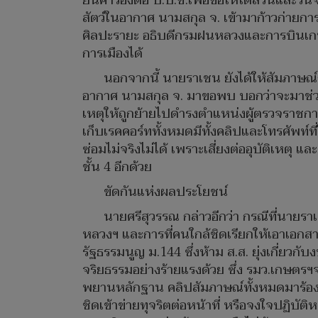
ยื่นคำร้องต่อ ป.ป.ช.เพื่อขอให้ไต่สวนและว
สัตว์ในอากาศ นามสกุล จ. เข้ามาก้าวก่า
ศิลปะรายะ อธิบดีกรมฝนหลวงและการบินเกษต
การเมืองได้
นอกจากนี้ นายราเชน ยังได้ให้สัมภาษณ์ก
อากาศ นามสกุล จ. มาขอพบ บอกว่าจะมาช่วยด
เหตุให้ถูกย้ายไปดำรงตำแหน่งผู้ตรวจราชกา
เก็บเรคคอร์ททั้งหมดมีทั้งคลิปและโทรศัพท์ที
ซ่อมไม่จริงไม่ได้ เพราะเสี่ยงต่ออุบัติเหตุ
ชั้น 4 อีกด้วย
ขัดกันแห่งผลประโยชน์
นายศรีสุวรรณ กล่าวอีกว่า กรณีที่นา
หลวงฯ และการที่คนใกล้ชิดเรียกให้เอาเอกสาร
รัฐธรรมนูญ ม.144 ซึ่งห้าม ส.ส. ยุ่งเกี่ย
จริยธรรมอย่างร้ายแรงด้วย ซึ่ง รมว.เกษตรฯจ
พยานหลักฐาน คลิปสัมภาษณ์ทั้งหมดมาร้องเ
ชิดเข้าข่ายทุจริตต่อหน้าที่ หรือจงใจปฏิบ