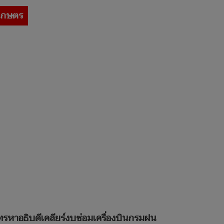
เกษตร
ทรหาอธิบดีเคลียร์งบซ่อมเครื่องบินกรมฝน