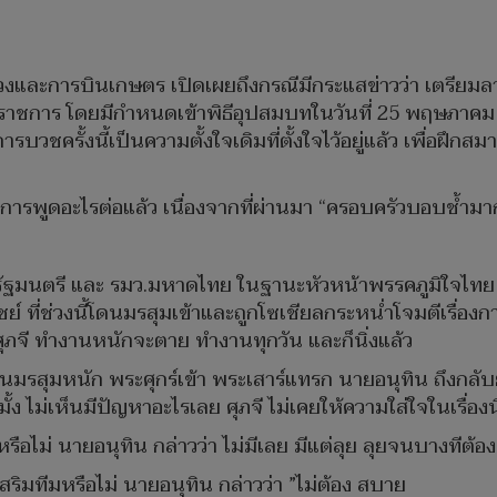
ละการบินเกษตร เปิดเผยถึงกรณีมีกระแสข่าวว่า เตรียมลาบว
ธิ์ราชการ โดยมีกำหนดเข้าพิธีอุปสมบทในวันที่ 25 พฤษภาคม
รบวชครั้งนี้เป็นความตั้งใจเดิมที่ตั้งใจไว้อยู่แล้ว เพื่อฝึ
้มีการพูดอะไรต่อแล้ว เนื่องจากที่ผ่านมา “ครอบครัวบอบช้ำมาก
รัฐมนตรี และ รมว.มหาดไทย ในฐานะหัวหน้าพรรคภูมิใจไทย 
 ที่ช่วงนี้โดนมรสุมเข้าและถูกโซเชียลกระหน่ำโจมตีเรื่องก
างศุภจี ทำงานหนักจะตาย ทำงานทุกวัน และก็นิ่งแล้ว
อนโดนมรสุมหนัก พระศุกร์เข้า พระเสาร์แทรก นายอนุทิน ถึงกลั
ง ไม่เห็นมีปัญหาอะไรเลย ศุภจี ไม่เคยให้ความใส่ใจในเรื่องนี
ช่หรือไม่ นายอนุทิน กล่าวว่า ไม่มีเลย มีแต่ลุย ลุยจนบางทีต้
สริมทีมหรือไม่ นายอนุทิน กล่าวว่า ”ไม่ต้อง สบาย