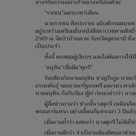
ทางจริยธรรมอย่างร้ายแรงหรือไม่ด้วย
“ราเชน”ออกบวช1เดือน
นายราเชน ศิลปะรายะ อธิบดีกรมฝนหลวงแ
อยู่ระหว่างเตรียมยื่นหนังสือลาบวชตามสิท
2569 ณ วัดป่าบ้านตาด จังหวัดอุดรธานี ซึ่งกา
เป็นประจำ
ทั้งนี้ ตนขออยู่เงียบๆ และไม่ต้องการให
“อนุทิน”เชื่อมือ”ศุภจี”
วันเดียวกันนายอนุทิน ชาญวีรกูล นายก
ธรรมพันธุ์ รองนายกรัฐมนตรี และรมว.พาณิชย์
นายอนุทิน ถึงกับร้อง หู้ย! ก่อนกล่าวว่า น
ผู้สื่อข่าวถามว่า ช่วงนี้นางศุภจี เหมื
พระเสาร์แทรก อย่างนี้ตนก็แทรกมา 3 ปีแล้วมั้
เมื่อถามย้ำว่า แสดงว่า นางศุภจี ไม่ท้อใ
เมื่อถามอีกว่า จำเป็นจะต้องมีคนมาช่วยเ