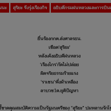
ัฒนะ
สุริยะ จึงรุ่งเรืองกิจ
อธิบดีกรมฝนหลวงและการบิน
ยื่นร้องกกต.ส่งศาลรธน.
เชือด'สุริยะ'
หลังเด้งอธิบดีฝนหลวง
‘เรืองไกร’กัดไม่ปล่อย
ผิดจริยธรรมร้ายแรง
‘ราเชน’พึ่งผ้าเหลือง
ลาบวช1ด.ยุติปัญหา
 ชี้ขาดคุณสมบัติความเป็นรัฐมนตรีของ “สุริยะ” ปมหลานรักโ