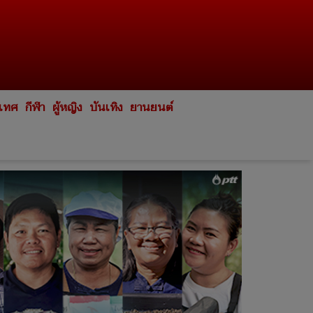
ะเทศ
กีฬา
ผู้หญิง
บันเทิง
ยานยนต์