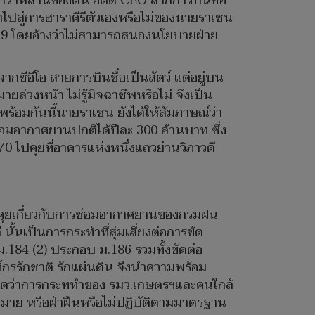
อมรับว่าหลานของตน อดีต CEO สายการบินชื่อ
สู่การฮาราคีรีตัวเองหรือไม่ของนายราเชน
69 โดยอ้างว่าไม่สามารถสนองนโยบายฝ่าย
กซีอีโอ สายการบินชื่อเป็นสัตว์ แต่อยู่บน
่วงหน้า ไม่รู้มิจฉาชีพหรือไม่ จึงเป็น
ร้อมกันนี้นายราเชน ยังได้ให้สัมภาษณ์ว่า
บซ่อมอากาศยานปกติได้ปีละ 300 ล้านบาท ซึ่ง
‘70 ไปคุยที่อาคารแห่งหนึ่งแถวย่านวิภาวดี
ดคุยเกี่ยวกับการซ่อมอากาศยานของกรมฝน
้นเป็นการกระทำที่สุ่มเสี่ยงต่อการขัด
ม.184 (2) ประกอบ ม.186 รวมทั้งขัดต่อ
ค์กรรักชาติ รักแผ่นดิน จึงนำความพร้อม
มผิดว่าการกระททำของ รมว.เกษตรฯและคนใกล้
ฎหมาย หรือฝ่าฝืนหรือไม่ปฏิบัติตามมาตรฐาน