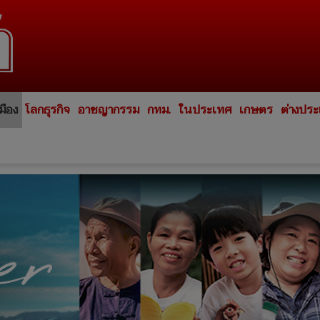
มือง
โลกธุรกิจ
อาชญากรรม
กทม.
ในประเทศ
เกษตร
ต่างปร