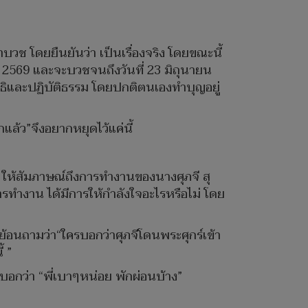
ช โดยยืนยันว่า เป็นเรื่องจริง โดยขณะนี้
 2569 และจะบวชจนถึงวันที่ 23 มิถุนายน
กสมาธิและปฏิบัติธรรม โดยปกติตนเองทำบุญอยู่
แล้ว”จึงอยากหยุดไว้แค่นี้
ให้สัมภาษณ์ถึงการทำงานของนางศุภจี สุ
ารทำงาน ได้มีการให้กำลังใจอะไรหรือไม่ โดย
บย้อนถามว่า“ใครบอกว่าศุภจีโดนพระศุกร์เข้า
้ ”
องบอกว่า “พี่เบาๆหน่อย พักผ่อนบ้าง”