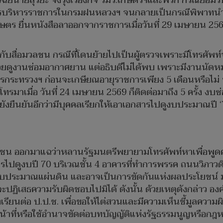
ินิจฉัยนายสุริยะ จึงรุ่งเรืองกิจ รมว.เกษตรฯและพวก กรณีย
ยการบริหารราชการในกรมฝนหลวงฯ จนกลายเป็นกรณีพิพาทนำไป
ร ยื่นหนังสือลาออกจากราชการเมื่อวันที่ 29 เมษายน 25
ับสื่อมวลชน กรณีที่โดนย้ายไปเป็นผู้ตรวจเพราะมีโทรศัพท์จา
ูงานซ่อมอากาศยาน แต่อธิบดีไม่ได้พบ เพราะมีงานนัดหมายล
รกระทรวงฯ ก่อนจะเกษียณอายุราชการเพียง 5 เดือนหรือไม่ พ
่โทรมาเมื่อ วันที่ 24 เมษายน 2569 ก็ติดต่อมาถึง 5 ครั้ง ง
 และยังยืนยันอีกว่ามีบุคคลเรียกให้เอาเอกสารไปดูงบประมาณปี 
ยราเชน ออกมาแฉว่าหลานรัฐมนตรีพยายามโทรศัพท์หาเพื่อพู
ไปดูงบปี 70 บริเวณชั้น 4 อาคารที่ทำการพรรค ถนนวิภาวดี นั
วกับงบประมาณแผ่นดิน และอาจเป็นการขัดกันแห่งผลประโยชน์ 
ะปฏิเสธความรับผิดชอบไปมิได้ ดังนั้น ด้วยเหตุดังกล่าว อง
รียนต่อ ป.ป.ช. เพื่อขอให้ไต่สวนและมีความเห็นชี้มูลควา
ัติหน้าที่หรือใช้อำนาจขัดต่อบทบัญญัติแห่งรัฐธรรมนูญหรือก