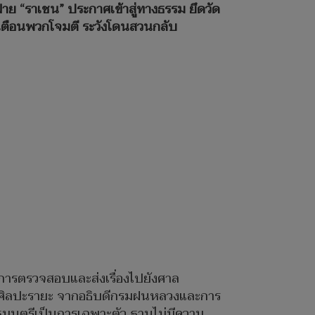
่าย “ราเชน” ประกาศเข้าสู่ทางธรรม ยึดวัด
” เตือนพวกโจมตี ระวังโดนสวนกลับ
ินการตรวจสอบและส่งเรื่องไปยังศาล
ชน ศิลปะรายะ จากอธิบดีกรมฝนหลวงและการ
ฐมนตรีเป็นการเฉพาะตัว ฐานไม่มีความ