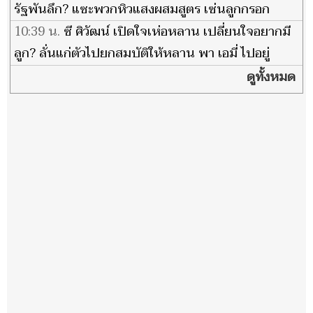
รัฐพันลึก? แซะพวกหิวแสงผสมสูตร เซ่นลูกกรอก
10:39 น.
ซี ศิวัฒน์ เปิดใจเห่อหลาน เปลี่ยนใจอยากมี
ลูก? ลั่นแก่ตัวไปยกสมบัติให้หลาน พา เอมี่ ไปอยู่
เวลเนส
ดูทั้งหมด