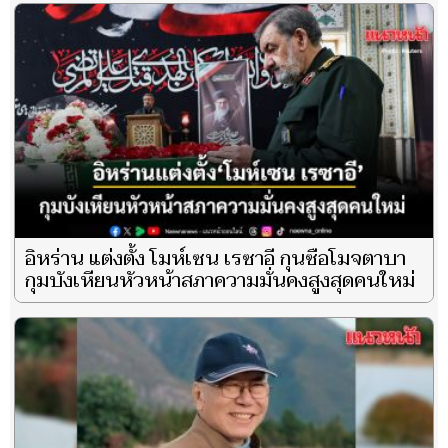
อิหร่าน แต่งตั้ง โมห์เซน เรซาอี กุนซือโมจตาบา
กุมบังเหียนหัวหน้าสภาความมั่นคงสูงสุดคนใหม่