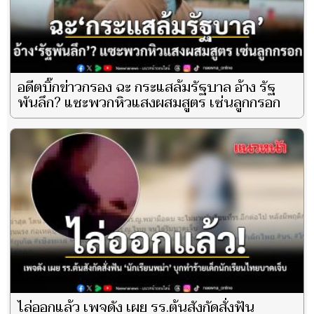
อดีตบิ๊กข่าวกรอง ฉะ กระแสล้มรัฐบาล อ้าง รัฐ
พันลึก? แซะพวกหิวแสงผสมสูตร เซ่นลูกกรอก
ไล่ออกแล้ว เพจดัง เผย รร.ต้นสังกัดสั่งฟัน