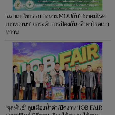
‘สภาเภสัชกรรม’ลงนามMOUกับ‘สมาคมโรค
เบาหวานฯ’ ยกระดับการป้องกัน-รักษาโรคเบา
หวาน
‘จุลพันธ์’ ลุยเมืองน้ำดำเปิดงาน ‘JOB FAIR