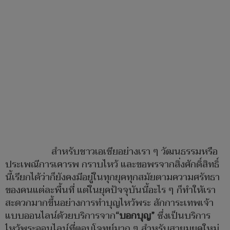
สำหรับชาวเอเชียอย่างเรา ๆ วัฒนธรรมหรือ
ประเพณีการเคารพ กราบไหว้ และขอพรจากสิ่งศักดิ์สิทธิ์
นี้เรียกได้ว่าก็ยังคงมีอยู่ในทุกยุคทุกสมัยตามความศรัทธา
ของคนแต่ละพื้นที่ แต่ในยุคปัจจุบันนี้อะไร ๆ ก็ทำให้เรา
สะดวกมากขึ้นอย่างการทำบุญไหว้พระ สักการะเทพเจ้า
แบบออนไลน์ด้วยบริการจาก
“บอกบุญ”
ซึ่งเป็นบริการ
ไหว้พระออนไลน์ที่ตอบโจทย์มาก ๆ สำหรับสายมูยุคใหม่