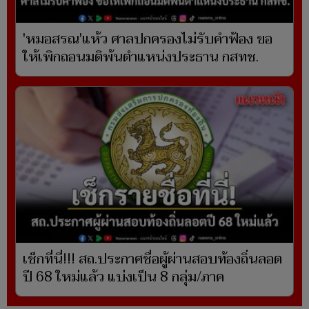
'หมอสรณ'แห้ว ศาลปกครองไม่รับคำฟ้อง ขอ
ให้เพิกถอนมติพ้นตำแหน่งประธาน กสทช.
เช็กที่นี่!!! สถ.ประกาศชื่อผู้ผ่านสอบท้องถิ่นลอต
ปี 68 ใหม่แล้ว แบ่งเป็น 8 กลุ่ม/ภาค