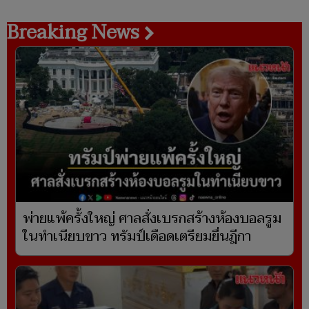
Breaking News
พ่ายแพ้ครั้งใหญ่ ศาลสั่งเบรกสร้างห้องบอลรูม
ในทำเนียบขาว ทรัมป์เดือดเตรียมยื่นฎีกา