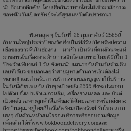
ในวัดที่เก่าแก่ที่สุดของฮ่องกงและชาวฮ่องกงก็ยังให้ความ
นับถือมากอีกด้วย โดยเชื่อกันว่าหากใครได้เข้ามาสักการะ
ขอพรในวันเปิดทรัพย์จะได้สุขสมหวังดังปรารถนา
พิเศษสุด ๆ ในวันที่ 26 กุมภาพันธ์ 2565นี้
กับงานใหญ่ประจำปีของวัดซึ่งเป็นพิธีวันเปิดทรัพย์ความ
เชื่อของชาวจีนในฮ่องกง – มาเก๊า เป็นวันที่คนล้วนจะแห่
มาขอพรในเรื่องทางด้านการเงินโดยเฉพาะ โดยพิธีนี้ใน 1
ปีจะจัดเพียงแค่ 1 วัน ซึ่งคนนับแสนรอกันข้ามวันข้ามคืน
เลยทีเดียว ขอบอกเลยว่าสายมูทางด้านการเงินต้องไม่
พลาด!! และสำหรับการบริการจากบอกบุญเราก็มีบริการ
ในวันนี้ด้วยเช่นกัน กับชุดเปิดคลัง 2565 ซึ่งจะประกอบ
ไปด้วย อั่งเปาเจ้าแม่กวนอิม, เครื่องรางมงคล และ ยันต์
เปิดคลัง เฉพาะลูกค้าวีไอพีของวัดโดยเฉพาะพร้อมส่งตรง
ถึงบ้านคุณ อยู่ไทยก็ไหว้ได้พร้อมเปิดทรัพย์ รับโชค แบบ
เฮงๆ กันถ้วนหน้าสนใจจองบริการหรือสอบถามข้อมูล
เพิ่มเติม ได้ที่
www.bokboondelivery.com
และ
https://www.facebook.com/bokboondelivery
หรือ