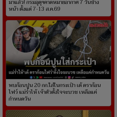
มาแล้ว! กรมอุตุฯคาดหมายอากาศ 7 วันข้าง
หน้า ตั้งแต่ 7-13 ส.ค.69
พบก้อนปูน 20 กก.ใส่ในกระเป๋า เต้ ดราก้อน
ไฟว์ แม่ร่ำไห้ เจ้าตัวตั้งใจจะบวช เหลือแค่
กำหนดวัน