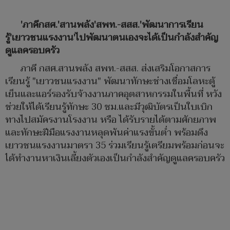
'ภาคีกสศ.'สานพลัง'สพท.-สสส.'พัฒนาการเรียน
รู้'เยาวชนแรงงาน'ไปพัฒนาตนเองจะได้เป็นกำลังสำคัญ
ดูแลครอบครัว
ภาคี กสศ.สานพลัง สพท.-สสส. ส่งเสริมโอกาสการ
เรียนรู้ "เยาวชนแรงงาน" พัฒนาทักษะช่างเชื่อมโลหะตู้
เย็นและแอร์รองรับจ้างงานภาคอุตสาหกรรมในพื้นที่ หวัง
ช่วยให้ได้เรียนรู้ทักษะ 30 ชม.และมีวุฒิบัตรเป็นใบเบิก
ทางไปสมัครงานโรงงาน หรือ ได้รับรายได้ตามศักยภาพ
และทักษะฝีมือแรงงานหลุดพ้นค่าแรงขั้นต่ำ พร้อมดึง
เยาวชนแรงงานมาตรา 35 ร่วมเรียนรู้เตรียมพร้อมก่อนจะ
ได้ทำงานหาเงินเลี้ยงตัวเองเป็นกำลังสำคัญดูแลครอบครัว