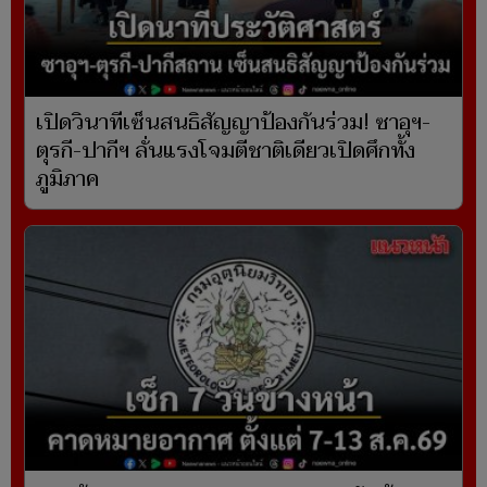
เปิดวินาทีเซ็นสนธิสัญญาป้องกันร่วม! ซาอุฯ-
ตุรกี-ปากีฯ ลั่นแรงโจมตีชาติเดียวเปิดศึกทั้ง
ภูมิภาค