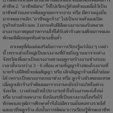
บาทต่อวันหรือค่าล่วงเวลาไม่แน่นอนจึงไม่เพียงพอต่อการ
ดำชีพ 2. "อาชีพอิสระ" ให้ไปเรียนรู้ด้วยตัวเองเผื่อไว้เป็น
อาชีพสำรองหากต้องถูกออกจากงาน หรือ มีความมุ่งมั่น
มากพออาจเลิก "อาชีพลูกจ้าง" ไปเป็นนายตัวเองเปิด
ธุรกิจส่วนตัว และ 3.ยกระดับฝีมือแรงงานรองรับตลาด
แรงงานภาคอุตสาหกรรมให้ได้รับค่าจ้างตามศักยภาพและ
ทักษะฝีมือหลุดพ้นค่าแรงขั้นต่ำ
สาเหตุที่ต้องส่งเสริมโอการการเรียนรู้แก่น้อง ๆ เหล่า
นี้ เพราะส่วนใหญ่เป็นแรงงานที่ย้ายถิ่นฐานมาจากต่าง
จังหวัดเพื่อมาเป็นแรงงานตามฤดูกาลจ้างงานช่วงระยะ
เวลาสั้นระหว่าง 3 - 6 เดือน ตามสัญญาจ้างของโรงงานที่
นายจ้างมีสิทธิ์จะต่อสัญญา หรือ เลิกสัญญาจ้างเมื่อไรย่อม
ได้ เพราะเป็นแรงงานเหมาช่วง หรือ ลูกจ้างซับคอนแทรค
เมื่อถูกเลิกจ้างจำต้องออกจากงานกลับบ้านเกิดในต่าง
จังหวัด , บางส่วนย้ายไปหางานทำในโรงงานแห่งใหม่
หรือ บางส่วนตกงาน ยิ่งน้องๆที่เป็นแรงงานกึ่งหรือไร้
ทักษะและวุฒิการศึกษาต่ำจึงไม่มีความมั่นคงทางรายได้
และอาชีพลูกจ้าง ดังนั้นการพัฒนาการเรียนรู้ทักษะอาชีพ