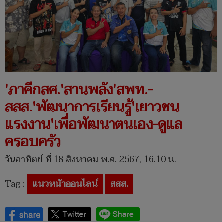
'ภาคีกสศ.'สานพลัง'สพท.-
สสส.'พัฒนาการเรียนรู้'เยาวชน
แรงงาน'เพื่อพัฒนาตนเอง-ดูแล
ครอบครัว
วันอาทิตย์ ที่ 18 สิงหาคม พ.ศ. 2567, 16.10 น.
Tag :
แนวหน้าออนไลน์
สสส.