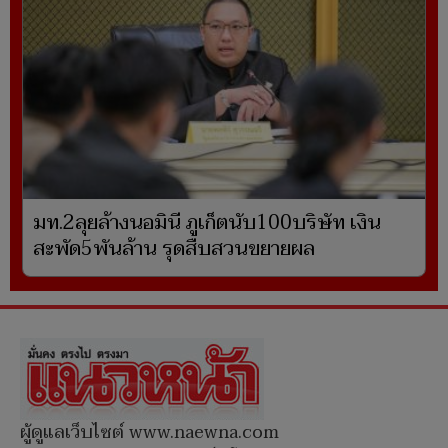
มท.2ลุยล้างนอมินี ภูเก็ตนับ100บริษัท เงิน
สะพัด5พันล้าน รุดสืบสวนขยายผล
ผู้ดูแลเว็บไซต์ www.naewna.com