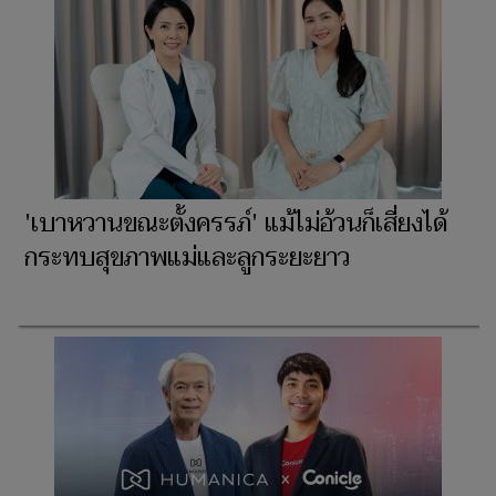
'เบาหวานขณะตั้งครรภ์' แม้ไม่อ้วนก็เสี่ยงได้
กระทบสุขภาพแม่และลูกระยะยาว