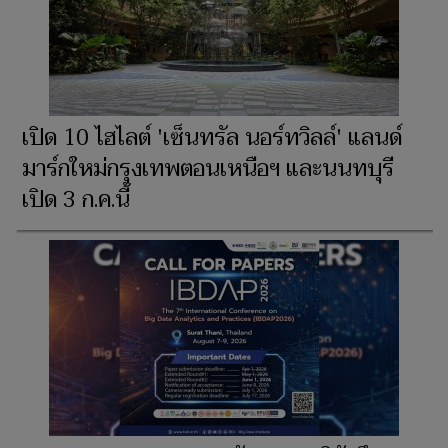
เปิด 10 ไฮไลต์ 'เซ็นทรัล นอร์ทวิลล์' แลนด์
มาร์กใหม่กรุงเทพตอนเหนือฯ และนนทบุรี
เปิด 3 ก.ค.นี้