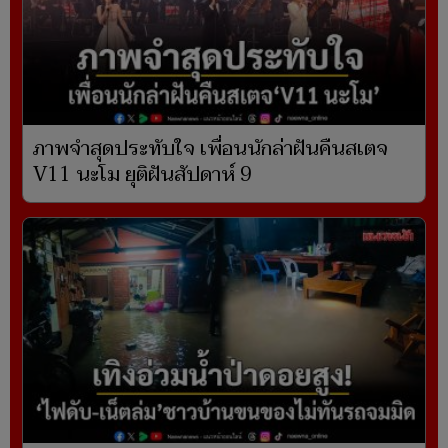
ภาพจำสุดประทับใจ เพื่อนนักล่าฝันคืนสเตจ
V11 นะโม ยุติฝันสัปดาห์ 9