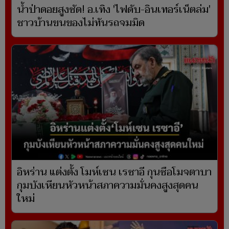
น้ำป่าดอยสูงซัด! อ.เทิง 'ไฟดับ-อินเทอร์เน็ตล่ม'
ชาวบ้านขนของไม่ทันรถจมมิด
อิหร่าน แต่งตั้ง โมห์เซน เรซาอี กุนซือโมจตาบา
กุมบังเหียนหัวหน้าสภาความมั่นคงสูงสุดคน
ใหม่