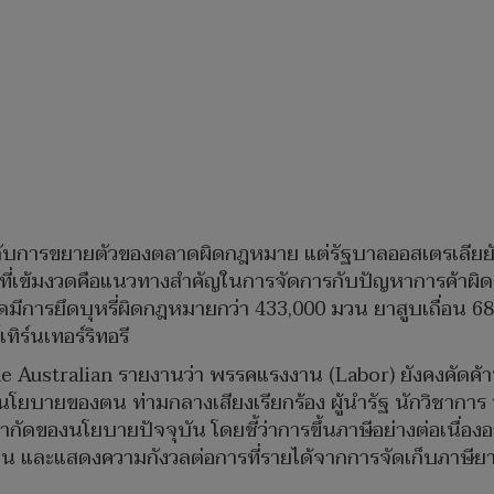
วกับการขยายตัวของตลาดผิดกฎหมาย แต่รัฐบาลออสเตรเลียย
ยที่เข้มงวดคือแนวทางสำคัญในการจัดการกับปัญหาการค้าผ
ดมีการยึดบุหรี่ผิดกฎหมายกว่า 433,000 มวน ยาสูบเถื่อน 686
ทิร์นเทอร์ริทอรี
The Australian รายงานว่า พรรคแรงงาน (Labor) ยังคงคัดค
โยบายของตน ท่ามกลางเสียงเรียกร้อง ผู้นำรัฐ นักวิชาการ
ำกัดของนโยบายปัจจุบัน โดยชี้ว่าการขึ้นภาษีอย่างต่อเนื่อง
โคติน และแสดงความกังวลต่อการที่รายได้จากการจัดเก็บภาษี