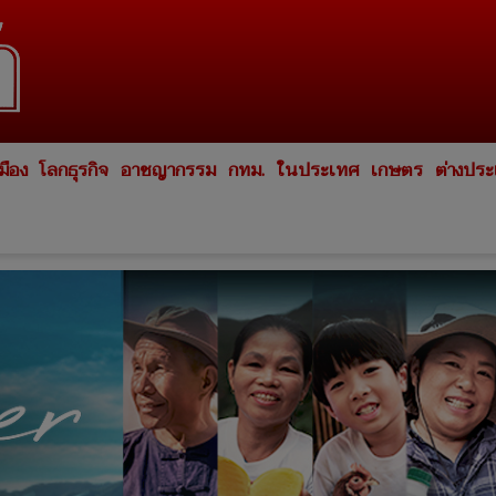
มือง
โลกธุรกิจ
อาชญากรรม
กทม.
ในประเทศ
เกษตร
ต่างปร