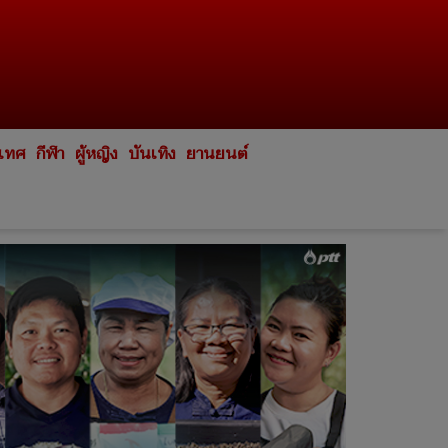
ะเทศ
กีฬา
ผู้หญิง
บันเทิง
ยานยนต์