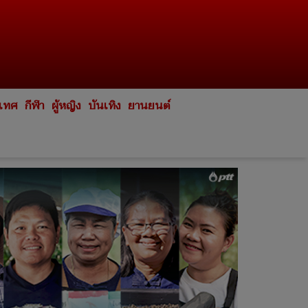
ะเทศ
กีฬา
ผู้หญิง
บันเทิง
ยานยนต์