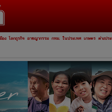
มือง
โลกธุรกิจ
อาชญากรรม
กทม.
ในประเทศ
เกษตร
ต่างปร