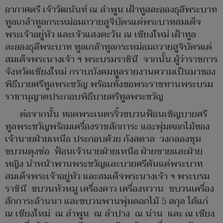
อากาศตรี เจ้าวัฒนันท์ ณ ลำพูน เฝ้าทูลละอองธุลีพระบาท
ทูลเกล้าทูลกระหม่อมถวายสูจิบัตรแด่พระบาทสมเด็จ
พระเจ้าอยู่หัว และเจ้าแสงตะวัน ณ เชียงใหม่ เฝ้าทูล
ละอองธุลีพระบาท ทูลเกล้าทูลกระหม่อมถวายสูจิบัตรแด่
สมเด็จพระนางเจ้า ฯ พระบรมราชินี จากนั้น ผู้ว่าราชการ
จังหวัดเชียงใหม่ กราบบังคมทูลรายงานความเป็นมาของ
พิธีบายศรีทูลพระขวัญ พร้อมทั้งขอพระราชทานพระบรม
ราชานุญาตประกอบพิธีบายศรีทูลพระขวัญ
ต่อจากนั้น ทอดพระเนตรริ้วขบวนฟ้อนเชิญบายศรี
ทูลพระขวัญพร้อมเครื่องราชสักการะ และพุ่มดอกไม้ของ
เจ้านายฝ่ายเหนือ ประกอบด้วย กังสดาล วงกลองชุม
ขบวนตุงช่อ ฟ้อนเจ้านายฝ่ายเหนือ ฝ่ายชายและฝ่าย
หญิง นำหน้าพานพระขวัญและบายศรีต้นแด่พระบาท
สมเด็จพระเจ้าอยู่หัว และสมเด็จพระนางเจ้า ฯ พระบรม
ราชินี ขบวนหัวหมู เครื่องคาว เครื่องหวาน ขบวนเครื่อง
สักการะล้านนา และขบวนพานพุ่มดอกไม้ 5 สกุล ได้แก่
ณ เชียงใหม่ ณ ลำพูน ณ ลำปาง ณ น่าน และ ณ เชียง