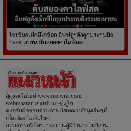
โซเชียลเม็กซิโกช็อก อินฟลูฯดังถูกประกบยิง
ระยะเผาขน ดับสยองคาไลฟ์สด
ผู้ดูแลเว็บไซต์ www.naewna.com
webmaster นายปรเมษฐ์ ภู่โต
ดูแลรับผิดชอบข่าว/ภาพ/โฆษณา/ข้อมูลอื่นๆที่
เกี่ยวข้องกับเว็บไซต์
กรรมการบริษัทฯ, กรรมการผู้มีอำนาจ ไม่มีส่วน