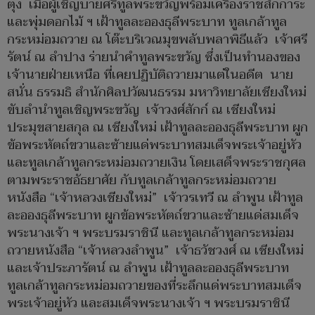
ตุง เมื่อผู้เชิญบายศรีทูลพระขวัญพร้อมเครื่องราชสักการะ
และพุ่มดอกไม้ ฯ เฝ้าทูลละอองธุลีพระบาท ทูลเกล้าทูล
กระหม่อมถวาย ณ โต๊ะบริเวณมุขพลับพลาพิธีแล้ว เจ้าศรี
รัตน์ ณ ลำปาง ร่ายนำคำทูลพระขวัญ ซึ่งเป็นทำนองของ
เจ้านายฝ่ายเหนือ ที่เคยปฏิบัติถวายมาแต่ในอดีต นาย
สนั่น ธรรมธิ สำนักศิลปวัฒนธรรม มหาวิทยาลัยเชียงใหม่
ขับลำนำทูลเชิญพระขวัญ เจ้าวงศ์สักก์ ณ เชียงใหม่
ประมุขสายสกุล ณ เชียงใหม่ เฝ้าทูลละอองธุลีพระบาท ผูก
ข้อพระหัตถ์ขวาและซ้ายแด่พระบาทสมเด็จพระเจ้าอยู่หัว
และทูลเกล้าทูลกระหม่อมถวายเงิน โดยเสด็จพระราชกุศล
ตามพระราชอัธยาศัย กับทูลเกล้าทูลกระหม่อมถวาย
หนังสือ “เจ้าหลวงเชียงใหม่” เจ้าวรเทวี ณ ลำพูน เฝ้าทูล
ละอองธุลีพระบาท ผูกข้อพระหัตถ์ขวาและซ้ายแด่สมเด็จ
พระนางเจ้า ฯ พระบรมราชินี และทูลเกล้าทูลกระหม่อม
ถวายหนังสือ “เจ้าหลวงลำพูน” เจ้าธวัชวงศ์ ณ เชียงใหม่
และเจ้าประภารัตน์ ณ ลำพูน เฝ้าทูลละอองธุลีพระบาท
ทูลเกล้าทูลกระหม่อมถวายของที่ระลึกแด่พระบาทสมเด็จ
พระเจ้าอยู่หัว และสมเด็จพระนางเจ้า ฯ พระบรมราชินี