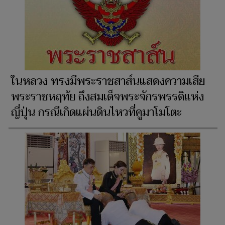
ในหลวง ทรงมีพระราชสาส์นแสดงความเสีย
พระราชหฤทัย ถึงสมเด็จพระจักรพรรดิแห่ง
ญี่ปุ่น กรณีเกิดแผ่นดินไหวที่คูมาโมโตะ