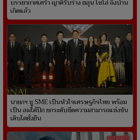
บรรยากาศเศร้า ญาติรับร่าง ฮลุน โซโล่ ถึงบ้าน
เกิดแล้ว
นายกฯ ชู SME เป็นหัวใจเศรษฐกิจไทย พร้อม
เป็น ลมใต้ปีก ยกระดับขีดความสามารถแข่งขัน
เติบโตยั่งยืน