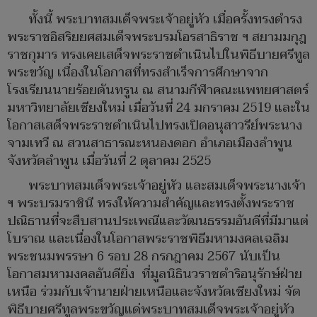
ทั้งนี้ พระบาทสมเด็จพระเจ้าอยู่หัว เมื่อครั้งทรงดำรง
พระราชอิสริยยศสมเด็จพระบรมโอรสาธิราช ฯ สยามมกุฎ
ราชกุมาร ทรงเคยเสด็จพระราชดำเนินไปในพิธีบายศรีทูล
พระขวัญ เนื่องในโอกาสที่ทรงสำเร็จการศึกษาจาก
โรงเรียนนายร้อยดันทรูน ณ สนามกีฬาคณะแพทยศาสตร์
มหาวิทยาลัยเชียงใหม่ เมื่อวันที่ 24 มกราคม 2519 และใน
โอกาสเสด็จพระราชดำเนินไปทรงเปิดอนุสาวรีย์พระนาง
จามเทวี ณ สวนสาธารณะหนองดอก อำเภอเมืองลำพูน
จังหวัดลำพูน เมื่อวันที่ 2 ตุลาคม 2525
พระบาทสมเด็จพระเจ้าอยู่หัว และสมเด็จพระนางเจ้า
ฯ พระบรมราชินี ทรงให้ความสำคัญและทรงตั้งพระราช
ปณิธานที่จะสืบสานประเพณีและวัฒนธรรมอันดีที่มีมาแต่
โบราณ และเนื่องในโอกาสพระราชพิธีมหามงคลเฉลิม
พระชนมพรรษา 6 รอบ 28 กรกฎาคม 2567 นับเป็น
โอกาสมหามงคลอันดียิ่ง ที่มูลนิธินวราชดำริอนุรักษ์ฝ่าย
เหนือ ร่วมกับเจ้านายฝ่ายเหนือและจังหวัดเชียงใหม่ จัด
พิธีบายศรีทูลพระขวัญแด่พระบาทสมเด็จพระเจ้าอยู่หัว