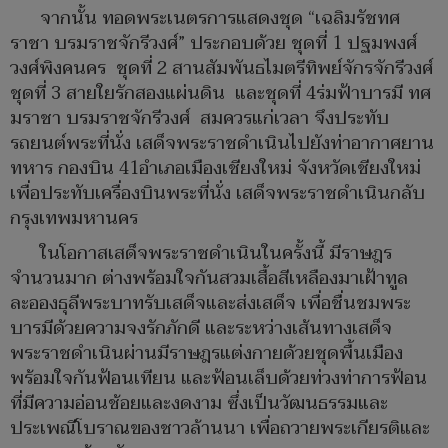
จากนั้น ทอดพระเนตรการแสดงชุด “เฉลิมรัชทศ
ราชา บรมราชจักรีวงศ์” ประกอบด้วย ชุดที่ 1 ปฐมพงศ์
วงศ์พิงคนคร ชุดที่ 2 สานสัมพันธไมตรีทิพย์จักรจักรีวงศ์
ชุดที่ 3 สายใยรักสองแผ่นดิน และชุดที่ 4ร่มฟ้าบารมี ทศ
มราชา บรมราชจักรีวงศ์ สมควรแก่เวลา จึงประทับ
รถยนต์พระที่นั่ง เสด็จพระราชดำเนินไปยังท่าอากาศยาน
ทหาร กองบิน 41อำเภอเมืองเชียงใหม่ จังหวัดเชียงใหม่
เพื่อประทับเครื่องบินพระที่นั่ง เสด็จพระราชดำเนินกลับ
กรุงเทพมหานคร
ในโอกาสเสด็จพระราชดำเนินในครั้งนี้ มีราษฎร
จำนวนมาก ต่างพร้อมใจกันสวมเสื้อสีเหลืองมาเฝ้าทูล
ละอองธุลีพระบาทรับเสด็จและส่งเสด็จ เพื่อชื่นชมพระ
บารมีด้วยความจงรักภักดี และระหว่างเส้นทางเสด็จ
พระราชดำเนินผ่านมีราษฎรแต่งกายด้วยชุดพื้นเมือง
พร้อมใจกันฟ้อนเทียน และฟ้อนเล็บด้วยท่วงท่าการฟ้อน
ที่มีความอ่อนช้อยและงดงาม ซึ่งเป็นวัฒนธรรมและ
ประเพณีโบราณของชาวล้านนา เพื่อถวายพระเกียรติและ