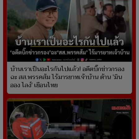
บ้านเราเป็นอะไรกันไปแล้ว! อดีตบิ๊กข่าวกรอง
ฉะ สส.พรรคส้ม ไร้มารยาทเจ้าบ้าน ต้าน 'มิน
ออง ไลง์' เยือนไทย